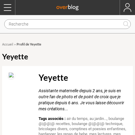
Profil de Yeyette
Accueil
»
Yeyette
Yeyette
Assistante maternelle depuis 2 ans, je suis en
outre fan de photo et de point de croix que je
pratique depuis 6 ans. Je vous laisse découvrir
mes créations...
Tags associés :
air du temps
,
au jardin...
,
boulange
@|@@|@ recettes
,
boulange @|@@|@ technique
,
bricolages divers
,
comptines et poesies enfantines
,
hardanger
,
les repas de bebe
,
mes lectures
,
mes