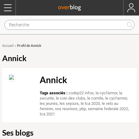
Profil de Annick
Accueil
»
Annick
Annick
Tags associés :
codep22 infos
,
la cycl'armor
,
la
securite
,
le coin des clubs
,
le comite
,
le cycl'armor
,
les jeunes
,
les sejours
,
le tca 2020
,
le velo au
feminin
,
nos reunions
,
pbp
,
semaine federale 2022
,
tca 2021
Ses blogs