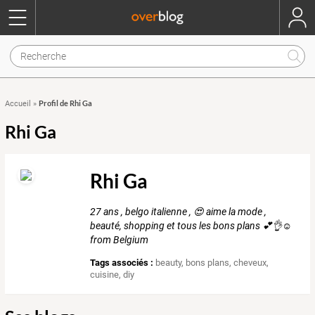
Profil de Rhi Ga
Accueil
»
Rhi Ga
Rhi Ga
27 ans , belgo italienne , 😍 aime la mode ,
beauté, shopping et tous les bons plans 💕👌☺️
from Belgium
Tags associés :
beauty
,
bons plans
,
cheveux
,
cuisine
,
diy