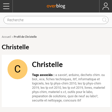
Profil de Christelle
Accueil
»
Christelle
Christelle
C
Tags associés :
a savoir!
,
arduino
,
dechets chim. ou
biol.
,
ece
,
fiches techniques
,
itrf
,
informatique et
logiciels
,
les tp phys-chim 2010
,
les tp phys-chim
2019
,
les tp svt 2010
,
les tp svt 2019
,
livres
,
materiel
phys-chim
,
materiel s.v.t
,
outils pour le labo
,
preparation de solutions
,
quoi de neuf au labo?
,
securite et nettoyage
,
concours itrf