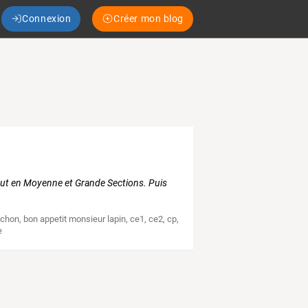
Connexion
Créer mon blog
out en Moyenne et Grande Sections. Puis
nchon
,
bon appetit monsieur lapin
,
ce1
,
ce2
,
cp
,
e