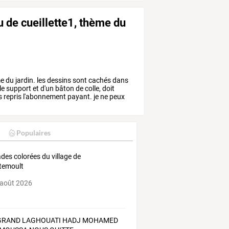
u de cueillette1, thème du
me
du
jardin.
les
dessins
sont
cachés
dans
le
support
et
d'un
bâton
de
colle,
doit
s
repris
l'abonnement
payant.
je
ne
peux
Populaires
des colorées du village de
temoult
 août 2026
GRAND LAGHOUATI HADJ MOHAMED