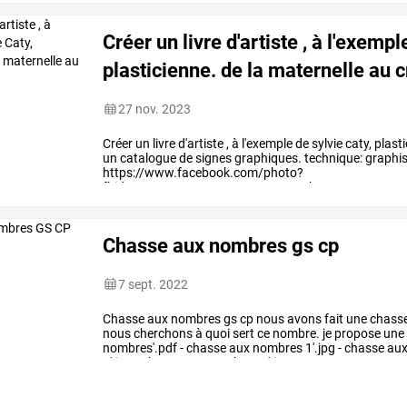
Créer un livre d'artiste , à l'exempl
plasticienne. de la maternelle au
27 nov. 2023
Créer
un
livre
d'artiste
,
à
l'exemple
de
sylvie
caty,
plasti
un
catalogue
de
signes
graphiques.
technique:
graphi
https://www.facebook.com/photo?
fbid=122127375620078028&set=pcb.12212737764
Chasse aux nombres gs cp
7 sept. 2022
Chasse aux nombres gs cp nous avons fait une chasse 
nous cherchons à quoi sert ce nombre. je propose une 
nombres'.pdf - chasse aux nombres 1'.jpg - chasse au
4'.jpg - chasse aux nombres 5'.jpg