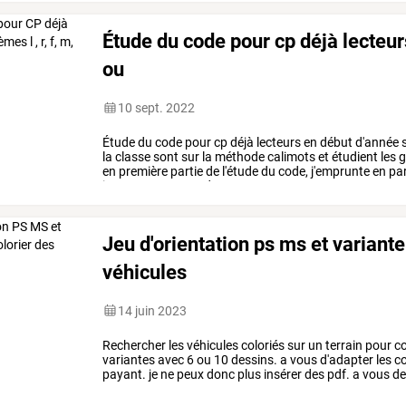
Étude du code pour cp déjà lecteurs
ou
10 sept. 2022
Étude
du
code
pour
cp
déjà
lecteurs
en
début
d'année
s
la
classe
sont
sur
la
méthode
calimots
et
étudient
les
g
en
première
partie
de
l'étude
du
code,
j'emprunte
en
par
ipotame,
en
seconde
…
Jeu d'orientation ps ms et variante
véhicules
14 juin 2023
Rechercher les véhicules coloriés sur un terrain pour co
variantes avec 6 ou 10 dessins. a vous d'adapter les co
payant. je ne peux donc plus insérer des pdf. a vous d