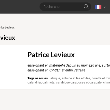
trice Levieux
evieux
Patrice Levieux
enseignant en maternelle depuis au moins20 ans, surt
enseignant en CP-CE1 et enfin, retraité
Tags associés :
afrique
,
antoine et les etoiles
,
bluette et ro
calendrier
,
calimots
,
carabique carabosse et carapate
,
chin