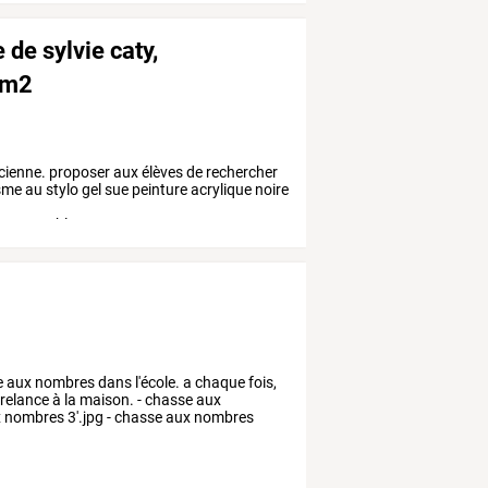
e de sylvie caty,
 cm2
cienne.
proposer
aux
élèves
de
rechercher
sme
au
stylo
gel
sue
peinture
acrylique
noire
2078028
blanc
…
aux nombres dans l'école. a chaque fois,
relance à la maison. - chasse aux
x nombres 3'.jpg - chasse aux nombres