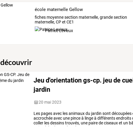
école maternelle Gellow
fiches moyenne section maternelle, grande section
maternelle, CP et CE1
Patrice Levieux
 découvrir
Jeu d'orientation gs-cp. jeu de cue
jardin
20 mai 2023
Les
pages
avec
les
animaux
du
jardin
sont
découpées
accrochée
avec
une
pince
à
linge
à
différents
endroits
coller
les
dessins
trouvés,
une
paire
de
ciseaux
et
un
bâ
animal
de
chaque
bande
et
…