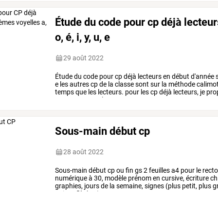
Étude du code pour cp déjà lecteu
o, é, i, y, u, e
29 août 2022
Étude
du
code
pour
cp
déjà
lecteurs
en
début
d'année
s
e
les
autres
cp
de
la
classe
sont
sur
la
méthode
calimo
temps
que
les
lecteurs.
pour
les
cp
déjà
lecteurs,
je
pro
autres
cp,
avec
les
…
Sous-main début cp
28 août 2022
Sous-main
début
cp
ou
fin
gs
2
feuilles
a4
pour
le
rect
numérique
à
30,
modèle
prénom
en
cursive,
écriture
ch
graphies,
jours
de
la
semaine,
signes
(plus
petit,
plus
g
points-flèches),
…