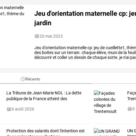
Jeu d'orientation maternelle cp: je
jardin
20 mai 2023
Jeu
d'orientation
maternelle
cp:
jeu
de
cueillette1,
thè
des
boites
sur
un
terrain.
chaque
élève,
muni
de
la
feuil
découvrir
et
coller
un
dessin
de
chaque
sorte.
je
n'ai
pa
donc
plus
insérer
des
pdf.
a
…
Récents
La
Tribune
de
Jean-Marie
NOL
:
La
dette
Faça
publique
de
la
France
atteint
des
Tren
sommets
,
…
6
6 août 2026
Protection
des
salariés
dont
l'intention
est
UN 