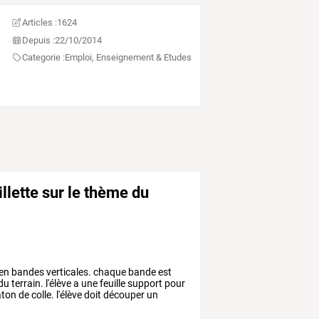
Articles :
1624
Depuis :
22/10/2014
Categorie :
Emploi, Enseignement & Etudes
illette sur le thème du
en
bandes
verticales.
chaque
bande
est
du
terrain.
l'élève
a
une
feuille
support
pour
ton
de
colle.
l'élève
doit
découper
un