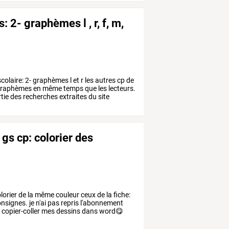
: 2- graphèmes l , r, f, m,
colaire:
2-
graphèmes
l
et
r
les
autres
cp
de
raphèmes
en
même
temps
que
les
lecteurs.
tie
des
recherches
extraites
du
site
 gs cp: colorier des
lorier de la même couleur ceux de la fiche:
nsignes. je n'ai pas repris l'abonnement
e copier-coller mes dessins dans word😋