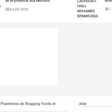
de
se
présenter
aux
élections
BEN
professionnelles
:
…
1
8 août 2026
 Plateforme de Blogging Facile et
Aide