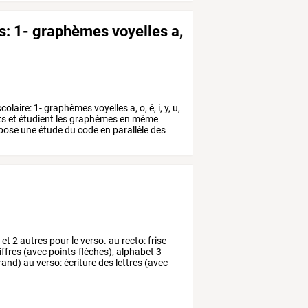
rs: 1- graphèmes voyelles a,
colaire:
1-
graphèmes
voyelles
a,
o,
é,
i,
y,
u,
ts
et
étudient
les
graphèmes
en
même
pose
une
étude
du
code
en
parallèle
des
o
et
2
autres
pour
le
verso.
au
recto:
frise
iffres
(avec
points-flèches),
alphabet
3
rand)
au
verso:
écriture
des
lettres
(avec