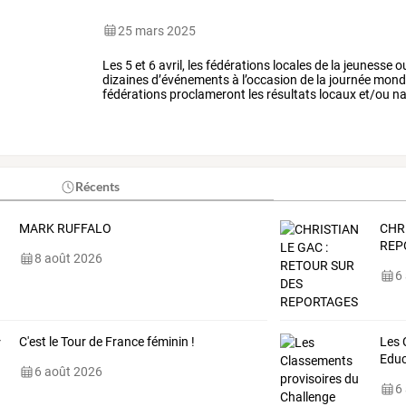
25 mars 2025
Les
5
et
6
avril,
les
fédérations
locales
de
la
jeunesse
ou
dizaines
d’événements
à
l’occasion
de
la
journée
mondi
fédérations
proclameront
les
résultats
locaux
et/ou
na
tables
rondes
avec
les
…
Récents
MARK RUFFALO
CHR
REP
8 août 2026
6
C'est le Tour de France féminin !
Les
Edu
6 août 2026
6