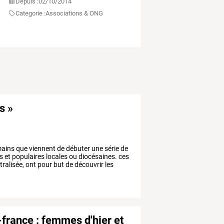
Depuis :
02/10/2014
Categorie :
Associations & ONG
s »
ains
que
viennent
de
débuter
une
série
de
s
et
populaires
locales
ou
diocésaines.
ces
ralisée,
ont
pour
but
de
découvrir
les
-france : femmes d'hier et