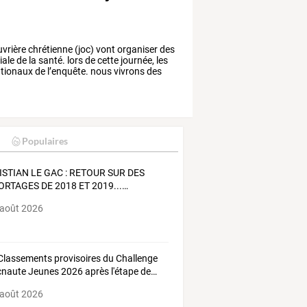
vrière
chrétienne
(joc)
vont
organiser
des
ale
de
la
santé.
lors
de
cette
journée,
les
tionaux
de
l’enquête.
nous
vivrons
des
Populaires
ISTIAN
LE
GAC
:
RETOUR
SUR
DES
ORTAGES
DE
2018
ET
2019...
…
 août 2026
Classements
provisoires
du
Challenge
cnaute
Jeunes
2026
après
l'étape
de
…
 août 2026