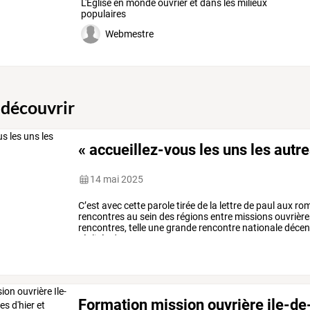
L'Eglise en monde ouvrier et dans les milieux
populaires
Webmestre
 découvrir
« accueillez-vous les uns les autre
14 mai 2025
C’est
avec
cette
parole
tirée
de
la
lettre
de
paul
aux
rom
rencontres
au
sein
des
régions
entre
missions
ouvrière
rencontres,
telle
une
grande
rencontre
nationale
décent
réalités
de
…
Formation mission ouvrière ile-de