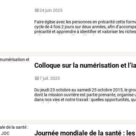
24 juin 2025
Faire
église
avec
les
personnes
en
précarité
cette
forma
cycle
de
4
fois
2
jours
sur
deux
années,
afin
d’accompa
précarité
et
apprendre
à
identifier
et
valoriser
les
riche
milieux
populaires.
elle
se
déroule
…
Colloque sur la numérisation et l’ia
7 juil. 2025
Du
jeudi
23
octobre
au
samedi
25
octobre
2015,
le
gro
dont
la
mission
ouvrière
est
partie
prenante,
organise
dans
nos
vies
et
notre
travail
:
quelles
opportunités,
qu
sociétal
?
»
largement
…
Journée mondiale de la santé : les i