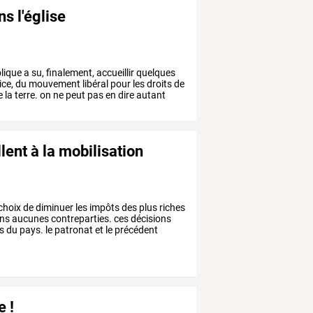
ns l'église
lique
a
su,
finalement,
accueillir
quelques
ice,
du
mouvement
libéral
pour
les
droits
de
e
la
terre.
on
ne
peut
pas
en
dire
autant
llent à la mobilisation
choix
de
diminuer
les
impôts
des
plus
riches
ns
aucunes
contreparties.
ces
décisions
s
du
pays.
le
patronat
et
le
précédent
e !