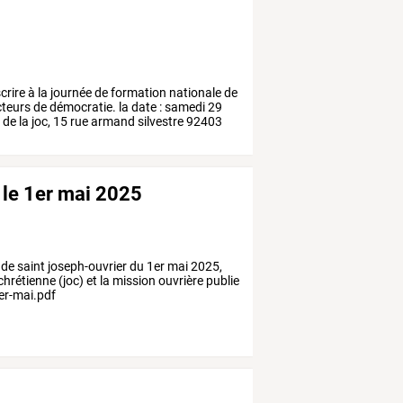
crire
à
la
journée
de
formation
nationale
de
teurs
de
démocratie.
la
date
:
samedi
29
l
de
la
joc,
15
rue
armand
silvestre
92403
r le 1er mai 2025
et de saint joseph-ouvrier du 1er mai 2025,
chrétienne (joc) et la mission ouvrière publie
1er-mai.pdf