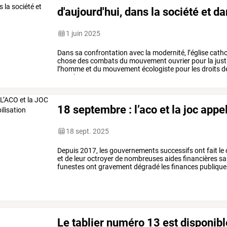
d'aujourd'hui, dans la société et da
1 juin 2025
Dans
sa
confrontation
avec
la
modernité,
l’église
catho
chose
des
combats
du
mouvement
ouvrier
pour
la
just
l’homme
et
du
mouvement
écologiste
pour
les
droits
d
pour
le
mouvement
…
18 septembre : l’aco et la joc appe
18 sept. 2025
Depuis
2017,
les
gouvernements
successifs
ont
fait
le
et
de
leur
octroyer
de
nombreuses
aides
financières
sa
funestes
ont
gravement
dégradé
les
finances
publique
gouvernement
ont
…
Le tablier numéro 13 est disponibl