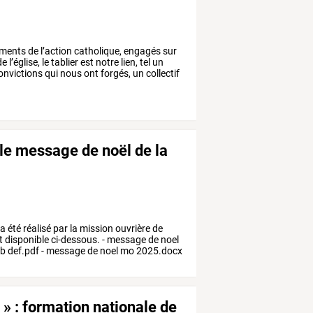
ments
de
l’action
catholique,
engagés
sur
de
l’église,
le
tablier
est
notre
lien,
tel
un
onvictions
qui
nous
ont
forgés,
un
collectif
- le message de noël de la
a été réalisé par la mission ouvrière de
st disponible ci-dessous. - message de noel
b def.pdf - message de noel mo 2025.docx
 » : formation nationale de