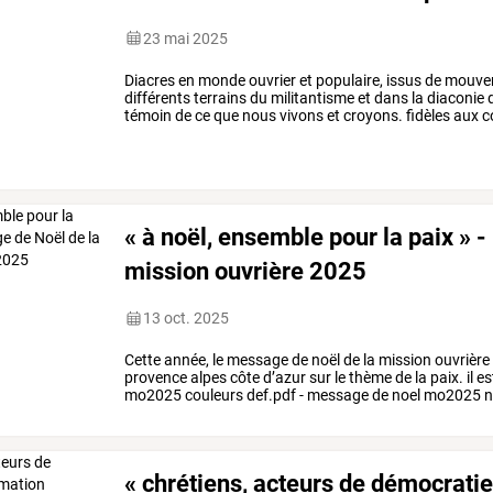
23 mai 2025
Diacres
en
monde
ouvrier
et
populaire,
issus
de
mouve
différents
terrains
du
militantisme
et
dans
la
diaconie
témoin
de
ce
que
nous
vivons
et
croyons.
fidèles
aux
c
national
porte
et
…
« à noël, ensemble pour la paix » 
mission ouvrière 2025
13 oct. 2025
Cette année, le message de noël de la mission ouvrière 
provence alpes côte d’azur sur le thème de la paix. il e
mo2025 couleurs def.pdf - message de noel mo2025 n
« chrétiens, acteurs de démocratie