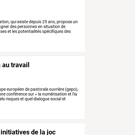
tion,
qui
existe
depuis
25
ans,
propose
un
gner
des
personnes
en
situation
de
sses
et
les
potentialités
spécifiques
des
 au travail
upe
européen
de
pastorale
ouvrière
(gepo),
une
conférence
sur
«
la
numérisation
et
l'ia
els
risques
et
quel
dialogue
social
et
nitiatives de la joc