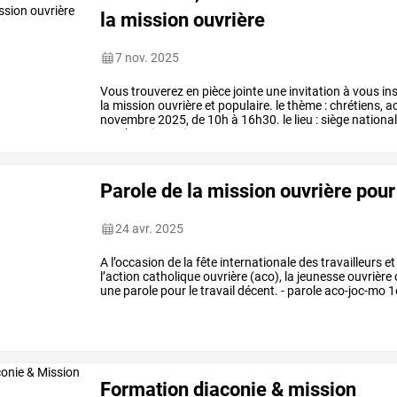
la mission ouvrière
7 nov. 2025
Vous
trouverez
en
pièce
jointe
une
invitation
à
vous
ins
la
mission
ouvrière
et
populaire.
le
thème
:
chrétiens,
ac
novembre
2025,
de
10h
à
16h30.
le
lieu
:
siège
nationa
courbevoie,
mais
…
Parole de la mission ouvrière pou
24 avr. 2025
A l’occasion de la fête internationale des travailleurs 
l’action catholique ouvrière (aco), la jeunesse ouvrière 
une parole pour le travail décent. - parole aco-joc-mo 
Formation diaconie & mission