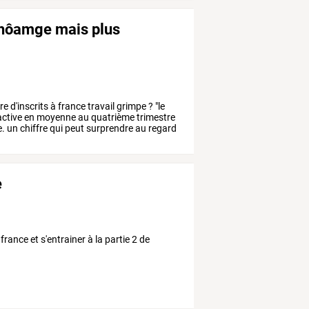
 chôamge mais plus
re
d'inscrits
à
france
travail
grimpe
?
"le
ctive
en
moyenne
au
quatrième
trimestre
e.
un
chiffre
qui
peut
surprendre
au
regard
e
rance et s'entrainer à la partie 2 de