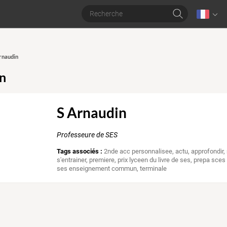
Arnaudin
n
S Arnaudin
Professeure de SES
Tags associés :
2nde acc personnalisee
,
actu
,
approfondir
,
s'entrainer
,
premiere
,
prix lyceen du livre de ses
,
prepa sces
ses enseignement commun
,
terminale