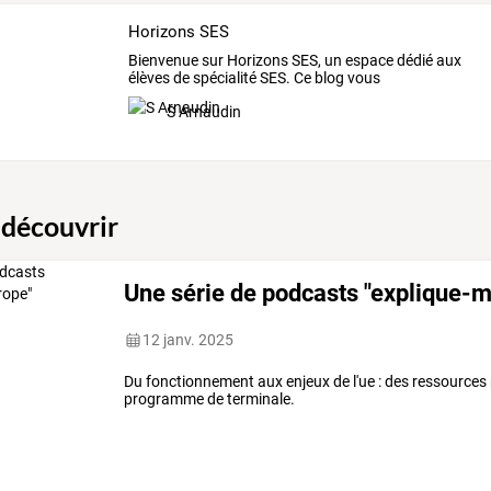
Horizons SES
Bienvenue
sur
Horizons
SES,
un
espace
dédié
aux
élèves
de
spécialité
SES.
Ce
blog
vous
accompagne
…
S Arnaudin
 découvrir
Une série de podcasts "explique-m
12 janv. 2025
Du fonctionnement aux enjeux de l'ue : des ressources 
programme de terminale.