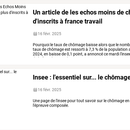
Un article de les echos moins de
d'inscrits à france travail
16 févr. 2025
Pourquoi
le
taux
de
chômage
baisse
alors
que
le
nomb
taux
de
chômage
est
ressorti
à
7,3
%
de
la
population
a
2024,
en
baisse
de
0,1
point,
a
annoncé
ce
mardi
l'inse
de
la
forte
hausse
des
…
Insee : l'essentiel sur... le chômag
16 févr. 2025
Une page de l'insee pour tout savoir sur le chômage en f
l'épreuve composée.