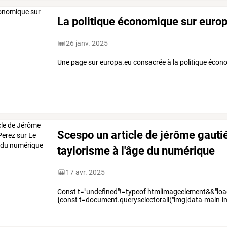
La politique économique sur euro
26 janv. 2025
Une page sur europa.eu consacrée à la politique écon
Scespo un article de jérôme gautié 
taylorisme à l'âge du numérique
17 avr. 2025
Const t="undefined"!=typeof htmlimageelement&&"load
{const t=document.queryselectorall("img[data-main-imag