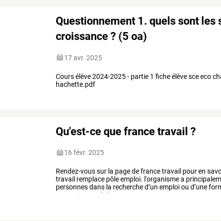
Questionnement 1. quels sont les s
croissance ? (5 oa)
17 avr. 2025
Cours élève 2024-2025 - partie 1 fiche élève sce eco ch
hachette.pdf
Qu'est-ce que france travail ?
16 févr. 2025
Rendez-vous
sur
la
page
de
france
travail
pour
en
savo
travail
remplace
pôle
emploi.
l'organisme
a
principale
personnes
dans
la
recherche
d’un
emploi
ou
d’une
form
entreprises
et
de
les
mettre
en
…