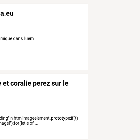
pa.eu
omique dans l'uem
et coralie perez sur le
ing"in htmlimageelement.prototype;if(t)
e]");for(let e of ...