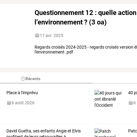
Questionnement 12 : quelle action
l’environnement ? (3 oa)
17 avr. 2025
Regards croisés 2024-2025 - regards croisés version é
l'environnement .pdf
Récents
Place à l'imprévu
40 j
6 août 2026
6
David
Guetta,
ses
enfants
Angie
et
Elvis
Patc
profitent
de
leurs
retrouvailles
à
…