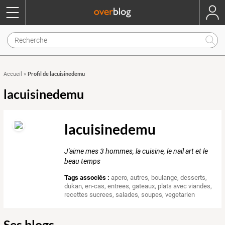
Profil de lacuisinedemu
Accueil
»
lacuisinedemu
lacuisinedemu
J'aime mes 3 hommes, la cuisine, le nail art et le
beau temps
Tags associés :
apero
,
autres
,
boulange
,
desserts
,
dukan
,
en-cas
,
entrees
,
gateaux
,
plats avec viandes
,
recettes sucrees
,
salades
,
soupes
,
vegetarien
Ses blogs