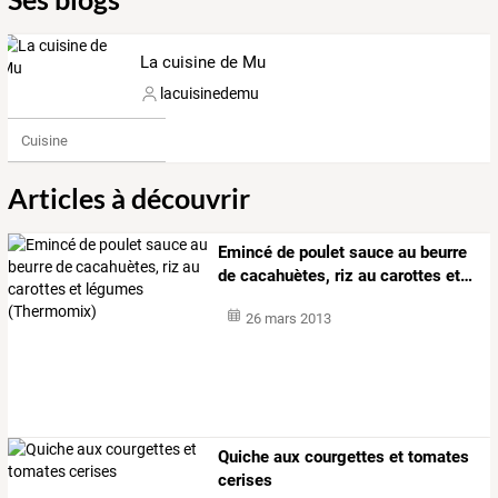
La cuisine de Mu
lacuisinedemu
Cuisine
Articles à découvrir
Emincé
de
poulet
sauce
au
beurre
de
cacahuètes,
riz
au
carottes
et
…
26 mars 2013
Quiche aux courgettes et tomates
cerises