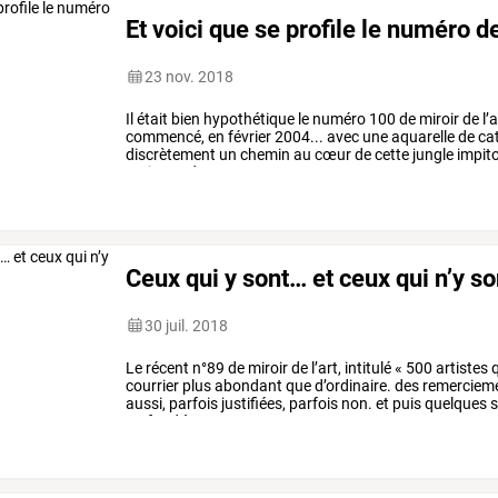
Et voici que se profile le numéro de 
23 nov. 2018
Il
était
bien
hypothétique
le
numéro
100
de
miroir
de
l’a
commencé,
en
février
2004...
avec
une
aquarelle
de
cat
discrètement
un
chemin
au
cœur
de
cette
jungle
impit
maisons
de
…
Ceux qui y sont… et ceux qui n’y s
30 juil. 2018
Le
récent
n°89
de
miroir
de
l’art,
intitulé
«
500
artistes
q
courrier
plus
abondant
que
d’ordinaire.
des
remercieme
aussi,
parfois
justifiées,
parfois
non.
et
puis
quelques
s
au
fond
à
…