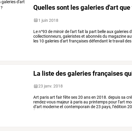
Quelles sont les galeries d'art qu
1 juin 2018
Le
n°93
de
miroir
de
l'art
fait
la
part
belle
aux
galeries
d
collectionneurs,
galeristes
et
abonnés
du
magazine
au
les
10
galeries
d'art
françaises
défendant
le
travail
des
?"
merci
de
…
La liste des galeries françaises qui
23 janv. 2018
Art
paris
art
fair
fête
ses
20
ans
en
2018.
depuis
sa
cré
rendez-vous
majeur
à
paris
au
printemps
pour
l’art
mo
d’art
moderne
et
contemporain
de
23
pays,
l’édition
20
à
nos
jours
avec
un
…