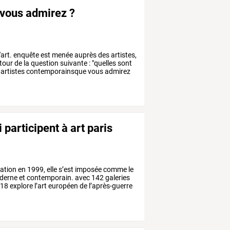
e vous admirez ?
'art.
enquête
est
menée
auprès
des
artistes,
tour
de
la
question
suivante
:
"quelles
sont
artistes
contemporainsque
vous
admirez
 participent à art paris
ation
en
1999,
elle
s’est
imposée
comme
le
derne
et
contemporain.
avec
142
galeries
18
explore
l’art
européen
de
l’après-guerre