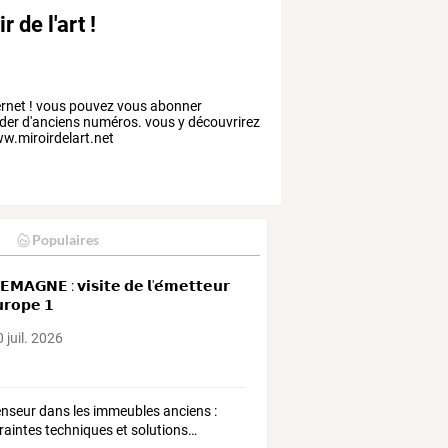
 de l'art !
ternet ! vous pouvez vous abonner
er d'anciens numéros. vous y découvrirez
www.miroirdelart.net
Populaires
𝗘𝗠𝗔𝗚𝗡𝗘 : 𝘃𝗶𝘀𝗶𝘁𝗲 𝗱𝗲 𝗹'𝗲́𝗺𝗲𝘁𝘁𝗲𝘂𝗿
𝗿𝗼𝗽𝗲 𝟭
 juil. 2026
enseur
dans
les
immeubles
anciens
:
raintes
techniques
et
solutions
…