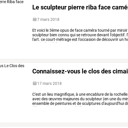
Le sculpteur pierre riba face camér
7 mars 2018
Et
voici
le
3ème
opus
de
face
caméra
tourné
par
miroir
sculpteur
bien
connu
qui
se
retrouve
devant
l'objectif.
l
l'art.
ce
court-métrage
est
l'occasion
de
découvrir
un
h
particularité
de
cet
…
Connaissez-vous le clos des cimai
17 mars 2018
C'est
un
lieu
magnifique,
à
une
encablure
de
la
rochelle
avec
des
œuvres
majeures
du
sculpteur
(en
une
du
mir
ensemble
de
peintures
et
de
sculptures
d'aujourd'hui
d
découvrirez
notamment
lydie
…