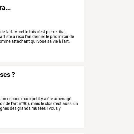
a...
de
l'art
tv.
cette
fois
c'est
pierre
riba,
'artiste
a
reçu
l'an
dernier
le
prix
miroir
de
omme
attachant
qui
voue
sa
vie
à
l'art.
ses ?
.
un
espace
marc
petit
y
a
été
aménagé
oir
de
l'art
n°90).
mais
le
clos
c'est
aussi
un
ignes
des
grands
musées
!
vous
y