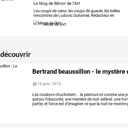
Le blog de Miroir de l'Art
Les
coups
de
cœur,
les
coups
de
gueule,
les
belles
rencontres
de
Ludovic
Duhamel,
Rédacteur
en
Chef
…
Miroir de l'Art
 découvrir
Bertrand beaussillon - le mystère 
19 janv. 2018
Les
couleurs
chuchotent...
la
peinture
ici
comme
une
p
autour
l’obscurité,
une
manière
de
noir
sidéral.
une
for
partie,
et
force
est
d’imaginer
ce
que
la
nuit
ne
montre
du
monde,
sans
…