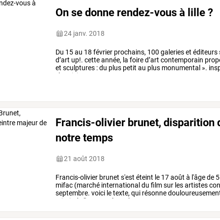
On se donne rendez-vous à lille ?
24 janv. 2018
Du
15
au
18
février
prochains,
100
galeries
et
éditeurs
d’art
up!.
cette
année,
la
foire
d’art
contemporain
prop
et
sculptures
:
du
plus
petit
au
plus
monumental
».
insp
:
les
visiteurs
seront
…
Francis-olivier brunet, disparition
notre temps
21 août 2018
Francis-olivier
brunet
s'est
éteint
le
17
août
à
l'âge
de
5
mifac
(marché
international
du
film
sur
les
artistes
con
septembre.
voici
le
texte,
qui
résonne
douloureusement
miroir
de
l'art
pour
lequel
…