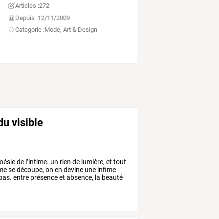
Articles :
272
Depuis :
12/11/2009
Categorie :
Mode, Art & Design
du visible
oésie
de
l’intime.
un
rien
de
lumière,
et
tout
me
se
découpe,
on
en
devine
une
infime
pas.
entre
présence
et
absence,
la
beauté