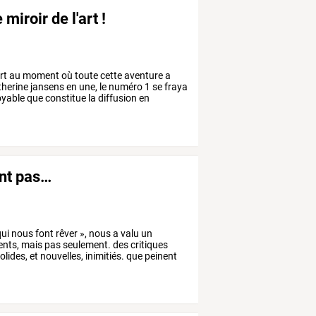
miroir de l'art !
rt
au
moment
où
toute
cette
aventure
a
herine
jansens
en
une,
le
numéro
1
se
fraya
oyable
que
constitue
la
diffusion
en
ont pas…
ui
nous
font
rêver
»,
nous
a
valu
un
nts,
mais
pas
seulement.
des
critiques
olides,
et
nouvelles,
inimitiés.
que
peinent