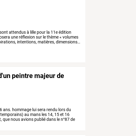
sont
attendus
à
lille
pour
la
11e
édition
osera
une
réflexion
sur
le
thème
«
volumes
irations,
intentions,
matières,
dimensions…
 d'un peintre majeur de
6
ans.
hommage
lui
sera
rendu
lors
du
temporains)
au
mans
les
14,
15
et
16
,
que
nous
avions
publié
dans
le
n°87
de