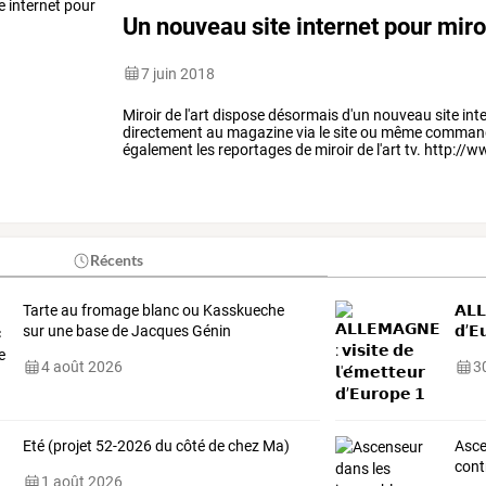
Un nouveau site internet pour miroir
7 juin 2018
Miroir de l'art dispose désormais d'un nouveau site in
directement au magazine via le site ou même command
également les reportages de miroir de l'art tv. http://
Récents
Tarte au fromage blanc ou Kasskueche
𝗔𝗟𝗟
sur une base de Jacques Génin
𝗱’𝗘
4 août 2026
30
Eté (projet 52-2026 du côté de chez Ma)
Asc
cont
1 août 2026