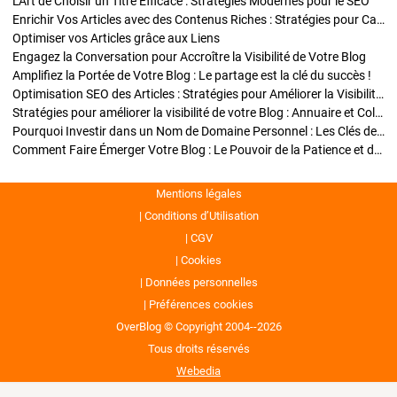
L'Art de Choisir un Titre Efficace : Stratégies Modernes pour le SEO
Enrichir Vos Articles avec des Contenus Riches : Stratégies pour Captiver et Optimiser
Optimiser vos Articles grâce aux Liens
Engagez la Conversation pour Accroître la Visibilité de Votre Blog
Amplifiez la Portée de Votre Blog : Le partage est la clé du succès !
Optimisation SEO des Articles : Stratégies pour Améliorer la Visibilité de Votre Blog
Stratégies pour améliorer la visibilité de votre Blog : Annuaire et Collaborations
Pourquoi Investir dans un Nom de Domaine Personnel : Les Clés de la Réussite de Votre Blog
Comment Faire Émerger Votre Blog : Le Pouvoir de la Patience et de la Persévérance
Mentions légales
Conditions d’Utilisation
CGV
Cookies
Données personnelles
Préférences cookies
OverBlog © Copyright 2004--2026
Tous droits réservés
Webedia