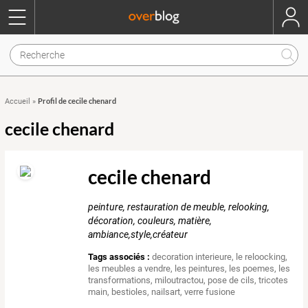
Profil de cecile chenard
Accueil
»
cecile chenard
cecile chenard
peinture, restauration de meuble, relooking,
décoration, couleurs, matière,
ambiance,style,créateur
Tags associés :
decoration interieure
,
le reloocking
,
les meubles a vendre
,
les peintures
,
les poemes
,
les
transformations
,
miloutractou
,
pose de cils
,
tricotes
main
,
bestioles
,
nailsart
,
verre fusione