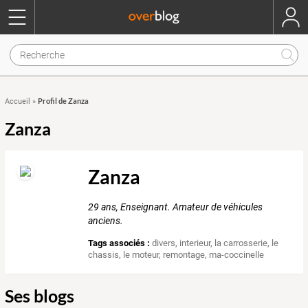
Profil de Zanza
Accueil
»
Zanza
Zanza
29 ans, Enseignant. Amateur de véhicules
anciens.
Tags associés :
divers
,
interieur
,
la carrosserie
,
le
chassis
,
le moteur
,
remontage
,
ma-coccinelle
Ses blogs