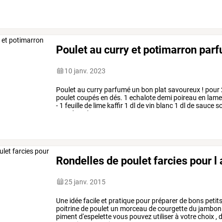
j'ai
ramené
…
Poulet au curry et potimarron par
10 janv. 2023
Poulet
au
curry
parfumé
un
bon
plat
savoureux
!
pour
poulet
coupés
en
dés.
1
echalote
demi
poireau
en
lame
-
1
feuille
de
lime
kaffir
1
dl
de
vin
blanc
1
dl
de
sauce
s
tranches
de
…
Rondelles de poulet farcies pour l 
25 janv. 2015
Une
idée
facile
et
pratique
pour
préparer
de
bons
petit
poitrine
de
poulet
un
morceau
de
courgette
du
jambon
piment
d'espelette
vous
pouvez
utiliser
à
votre
choix
,
d