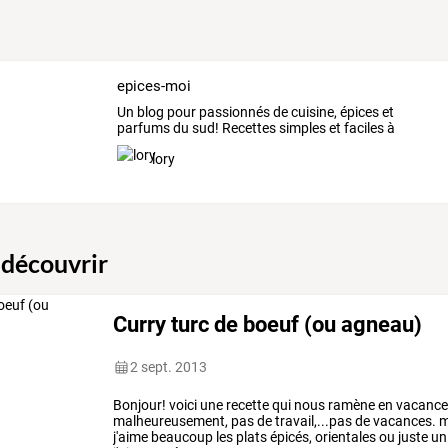
epices-moi
Un
blog
pour
passionnés
de
cuisine,
épices
et
parfums
du
sud!
Recettes
simples
et
faciles
à
réaliser.
La
…
lory
 découvrir
Curry turc de boeuf (ou agneau)
2 sept. 2013
Bonjour!
voici
une
recette
qui
nous
ramène
en
vacance
malheureusement,
pas
de
travail,...pas
de
vacances.
m
j'aime
beaucoup
les
plats
épicés,
orientales
ou
juste
un