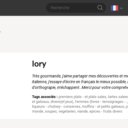
y
lory
Très gourmande, j'aime partager mes découvertes et me
italienne, j'essaye d'écrire en français le mieux possible
d'orthograpie, m'échappent..Merci pour votre compreh
Tags associés :
premiers plats - et plats sales
,
tartes salee
et gateaux
,
divers(et jeux)
,
femmes (livres - temoignages -..
liqueurs - chutney - conserves
,
muffins - et petits gateaux
,
p
monde
,
soupes
,
vegetarien
,
viande
,
epices - fruits divers