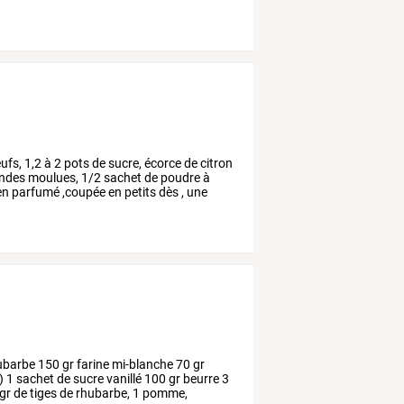
ufs,
1,2
à
2
pots
de
sucre,
écorce
de
citron
ndes
moulues,
1/2
sachet
de
poudre
à
en
parfumé
,coupée
en
petits
dès
,
une
ubarbe
150
gr
farine
mi-blanche
70
gr
)
1
sachet
de
sucre
vanillé
100
gr
beurre
3
gr
de
tiges
de
rhubarbe,
1
pomme,