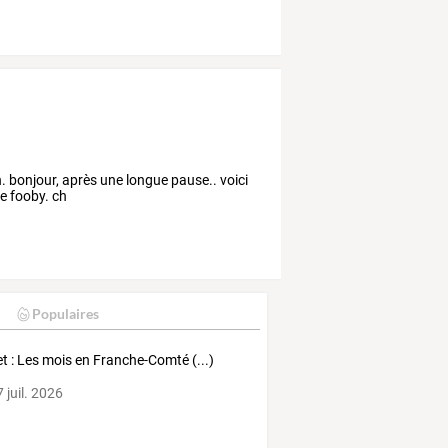
n. bonjour, après une longue pause.. voici
de fooby. ch
Populaires
let : Les mois en Franche-Comté (...)
 juil. 2026