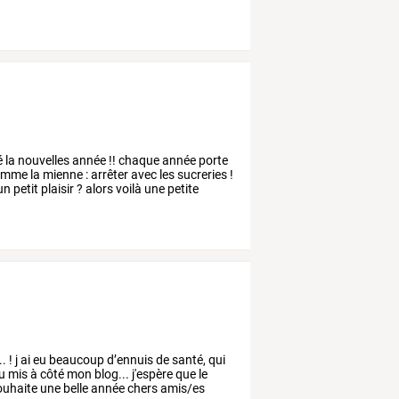
é
la
nouvelles
année
!!
chaque
année
porte
comme
la
mienne
:
arrêter
avec
les
sucreries
!
un
petit
plaisir
?
alors
voilà
une
petite
..
!
j
ai
eu
beaucoup
d’ennuis
de
santé,
qui
u
mis
à
côté
mon
blog...
j'espère
que
le
uhaite
une
belle
année
chers
amis/es