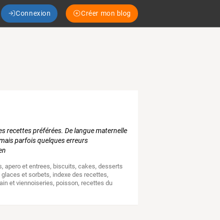
Connexion
Créer mon blog
s recettes préférées. De langue maternelle
, mais parfois quelques erreurs
en
s
,
apero et entrees
,
biscuits
,
cakes
,
desserts
,
glaces et sorbets
,
indexe des recettes
,
ain et viennoiseries
,
poisson
,
recettes du