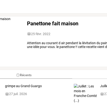
blogueur/es
!
pour
vous
…
Panettone fait maison
25 févr. 2022
Attention au courant d air pendant la lévitation du pai
une idée pour vous. le panettone !! cette recette vient 
Récents
grimpe au Grand Guargo
Juil
27 juil. 2026
27