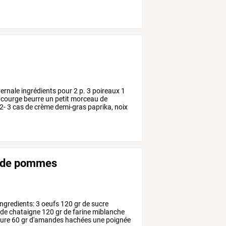
vernale
ingrédients
pour
2
p.
3
poireaux
1
courge
beurre
un
petit
morceau
de
2-
3
cas
de
crème
demi-gras
paprika,
noix
e de pommes
ngredients:
3
oeufs
120
gr
de
sucre
de
chataigne
120
gr
de
farine
miblanche
ure
60
gr
d'amandes
hachées
une
poignée