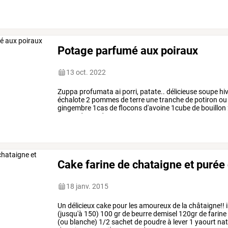
quelques
fraises
si
on
aime
1cas
…
Potage parfumé aux poiraux
13 oct. 2022
Zuppa
profumata
ai
porri,
patate..
délicieuse
soupe
hi
échalote
2
pommes
de
terre
une
tranche
de
potiron
ou
gingembre
1cas
de
flocons
d'avoine
1cube
de
bouillon
muscade,
cardamome
eau
…
Cake farine de chataigne et puré
18 janv. 2015
Un
délicieux
cake
pour
les
amoureux
de
la
châtaigne!!
i
(jusqu'à
150)
100
gr
de
beurre
demisel
120gr
de
farine
(ou
blanche)
1/2
sachet
de
poudre
à
lever
1
yaourt
nat