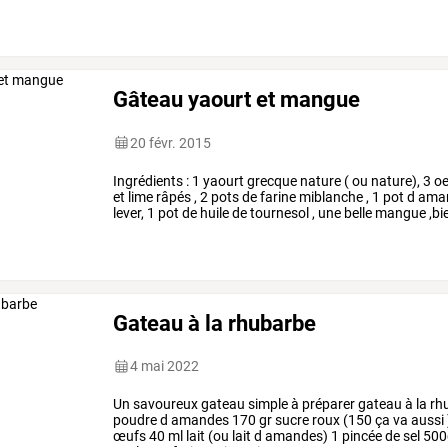
est
vraiment
pratique
pour
…
Gâteau yaourt et mangue
20 févr. 2015
Ingrédients
:
1
yaourt
grecque
nature
(
ou
nature),
3
oe
et
lime
râpés
,
2
pots
de
farine
miblanche
,
1
pot
d
ama
lever,
1
pot
de
huile
de
tournesol
,
une
belle
mangue
,bi
cuillère
de
sucre.,
préparation
…
Gateau à la rhubarbe
4 mai 2022
Un
savoureux
gateau
simple
à
préparer
gateau
à
la
rh
poudre
d
amandes
170
gr
sucre
roux
(150
ça
va
aussi
œufs
40
ml
lait
(ou
lait
d
amandes)
1
pincée
de
sel
500