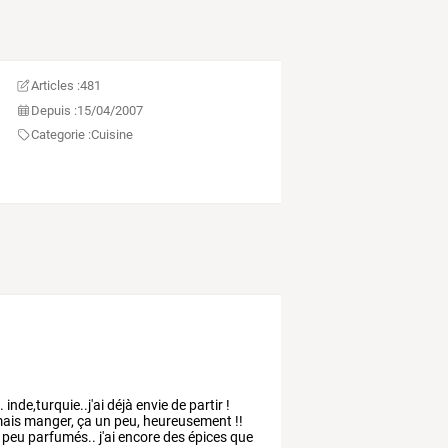
Articles :
481
Depuis :
15/04/2007
Categorie :
Cuisine
.
inde,turquie..j'ai
déjà
envie
de
partir
!
ais
manger,
ça
un
peu,
heureusement
!!
peu
parfumés..
j'ai
encore
des
épices
que