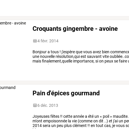
de
noisettes
entières
80
gr
de
…
Croquants gingembre - avoine
4 févr. 2014
Bonjour
a
tous
!
j'espère
que
vous
avez
bien
commenc
une
nouvelle
résolution,qui
est
sauvant
vite
oubliée..
mais
finalement,quelle
importance,
si
on
peux
se
faire
recette,
des
…
Pain d'épices gourmand
6 déc. 2013
Joyeuses
fêtes
!!
cette
année
a
été
un
«
poil
»
maudite.
m'ont
empoisonnée
la
vie
(comme
on
dit
..)
et
j'ai
un
pe
2014
sera
un
peu
plus
clément
!!
en
tout
cas,
je
vous
so