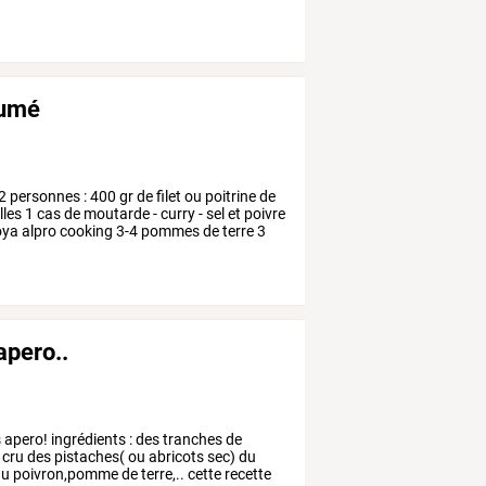
fumé
2
personnes
:
400
gr
de
filet
ou
poitrine
de
lles
1
cas
de
moutarde
-
curry
-
sel
et
poivre
oya
alpro
cooking
3-4
pommes
de
terre
3
apero..
s
apero!
ingrédients
:
des
tranches
de
cru
des
pistaches(
ou
abricots
sec)
du
u
poivron,pomme
de
terre,..
cette
recette