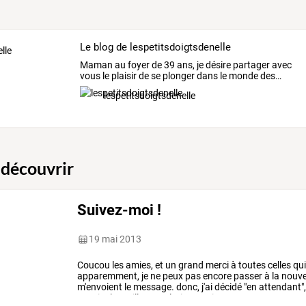
Le blog de lespetitsdoigtsdenelle
Maman
au
foyer
de
39
ans,
je
désire
partager
avec
vous
le
plaisir
de
se
plonger
dans
le
monde
des
…
lespetitsdoigtsdenelle
 découvrir
Suivez-moi !
19 mai 2013
Coucou
les
amies,
et
un
grand
merci
à
toutes
celles
qu
apparemment,
je
ne
peux
pas
encore
passer
à
la
nouve
m'envoient
le
message.
donc,
j'ai
décidé
"en
attendant"
ensuite
la
meilleure
solution.
mais
pour
…