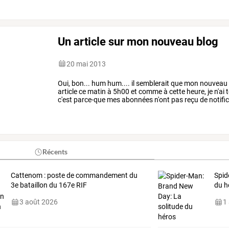
Un article sur mon nouveau blog
20 mai 2013
Oui,
bon...
hum
hum....
il
semblerait
que
mon
nouveau
article
ce
matin
à
5h00
et
comme
à
cette
heure,
je
n'ai
t
c'est
parce-que
mes
abonnées
n'ont
pas
reçu
de
notific
inscription,
une
notification
…
Récents
Cattenom : poste de commandement du
Spid
3e bataillon du 167e RIF
du h
3 août 2026
1