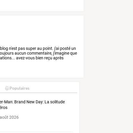
blog
n'est
pas
super
au
point.
j'ai
posté
un
oujours
aucun
commentaire,
j'imagine
que
ations...
avez-vous
bien
reçu
après
Populaires
er-Man: Brand New Day: La solitude
éros
 août 2026