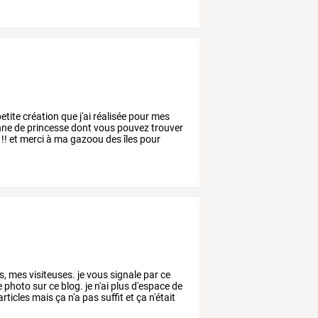
etite
création
que
j'ai
réalisée
pour
mes
nne
de
princesse
dont
vous
pouvez
trouver
!!
et
merci
à
ma
gazoou
des
îles
pour
s,
mes
visiteuses.
je
vous
signale
par
ce
e
photo
sur
ce
blog.
je
n'ai
plus
d'espace
de
articles
mais
ça
n'a
pas
suffit
et
ça
n'était