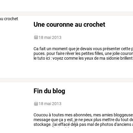
Une couronne au crochet
18 mai 2013
Ca
fait
un
moment
que
je
devais
vous
présenter
cette
p
puces.
pour
faire
rêver
les
petites
filles,
une
jolie
couro
le
tuto
ici
:
voyez
comme
les
yeux
de
ma
sidonie
brillent
m'avoir
fait
ce
super
…
Fin du blog
18 mai 2013
Coucou
à
toutes
mes
abonnées,
mes
amies
bloggeuse
message
que
ça
y
est,
je
ne
peux
plus
mettre
du
tout
d
stockage.
j'ai
effacé
déjà
pas
mal
de
photos
d'anciens
pas
une
solution
à
long
…