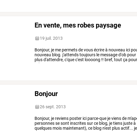
En vente, mes robes paysage
19 juil. 2013
Bonjour,
je
me
permets
de
vous
écrire
à
nouveau
ici
po
nouveau
blog.
j'attends
toujours
le
message
d'ob
pour
plus
d'attendre,
c'que
c'est
loooong
!!
bref,
tout
ça
pou
robes
…
Bonjour
26 sept. 2013
Bonjour,
je
reviens
poster
ici
parce-que
je
viens
de
m'ap
personnes
se
sont
inscrites
sur
ce
blog,
je
tiens
juste
à
quelques
mois
maintenant),
ce
blog
n'est
plus
actif...
j
ne
peux
…