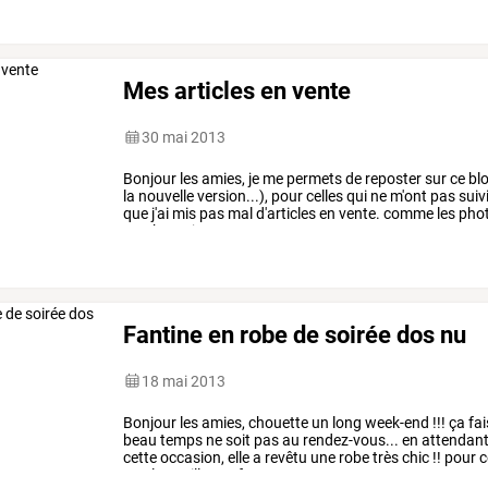
Mes articles en vente
30 mai 2013
Bonjour
les
amies,
je
me
permets
de
reposter
sur
ce
bl
la
nouvelle
version...),
pour
celles
qui
ne
m'ont
pas
suiv
que
j'ai
mis
pas
mal
d'articles
en
vente.
comme
les
pho
stockage,
je
peux
vous
…
Fantine en robe de soirée dos nu
18 mai 2013
Bonjour
les
amies,
chouette
un
long
week-end
!!!
ça
fai
beau
temps
ne
soit
pas
au
rendez-vous...
en
attendant
cette
occasion,
elle
a
revêtu
une
robe
très
chic
!!
pour
c
que
les
paillettes
font
…