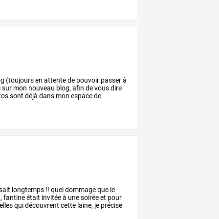
og
(toujours
en
attente
de
pouvoir
passer
à
i
sur
mon
nouveau
blog,
afin
de
vous
dire
tos
sont
déjà
dans
mon
espace
de
sait
longtemps
!!
quel
dommage
que
le
,
fantine
était
invitée
à
une
soirée
et
pour
elles
qui
découvrent
cette
laine,
je
précise