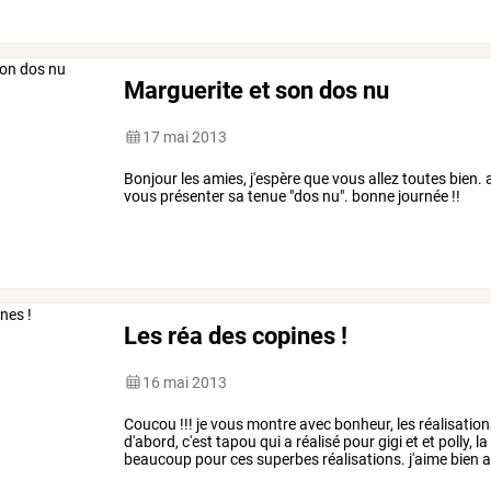
Marguerite et son dos nu
17 mai 2013
Bonjour les amies, j'espère que vous allez toutes bien. 
vous présenter sa tenue "dos nu". bonne journée !!
Les réa des copines !
16 mai 2013
Coucou
!!!
je
vous
montre
avec
bonheur,
les
réalisatio
d'abord,
c'est
tapou
qui
a
réalisé
pour
gigi
et
et
polly,
la
beaucoup
pour
ces
superbes
réalisations.
j'aime
bien
a