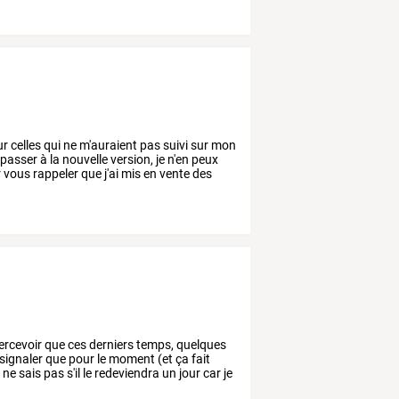
ur
celles
qui
ne
m'auraient
pas
suivi
sur
mon
passer
à
la
nouvelle
version,
je
n'en
peux
r
vous
rappeler
que
j'ai
mis
en
vente
des
ercevoir
que
ces
derniers
temps,
quelques
signaler
que
pour
le
moment
(et
ça
fait
e
ne
sais
pas
s'il
le
redeviendra
un
jour
car
je