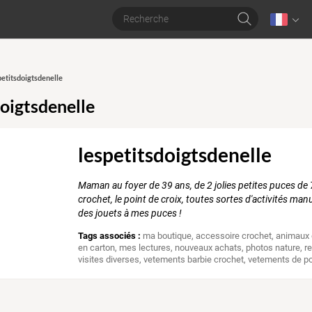
petitsdoigtsdenelle
doigtsdenelle
lespetitsdoigtsdenelle
Maman au foyer de 39 ans, de 2 jolies petites puces de 7
crochet, le point de croix, toutes sortes d'activités ma
des jouets à mes puces !
Tags associés :
ma boutique
,
accessoire crochet
,
animaux 
en carton
,
mes lectures
,
nouveaux achats
,
photos nature
,
r
visites diverses
,
vetements barbie crochet
,
vetements de p