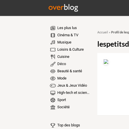
Les plus lus
Profil de les
Accueil
»
Cinéma & TV
lespetits
Musique
Loisirs & Culture
Cuisine
Déco
Beauté & santé
Mode
Jeux & Jeux Vidéo
High-tech et sciences
Sport
Société
Top des blogs