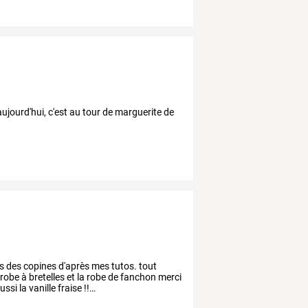
aujourd'hui, c'est au tour de marguerite de
ns
des
copines
d'après
mes
tutos.
tout
robe
à
bretelles
et
la
robe
de
fanchon
merci
ussi
la
vanille
fraise
!!
…