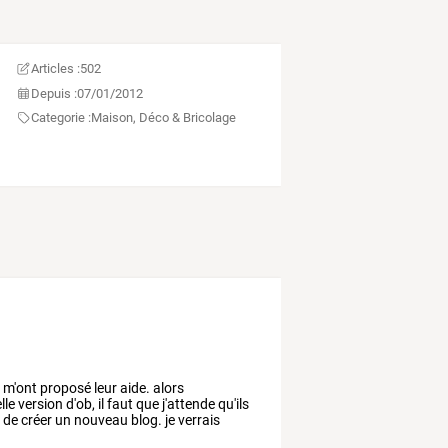
Articles :
502
Depuis :
07/01/2012
Categorie :
Maison, Déco & Bricolage
i
m'ont
proposé
leur
aide.
alors
lle
version
d'ob,
il
faut
que
j'attende
qu'ils
,
de
créer
un
nouveau
blog.
je
verrais