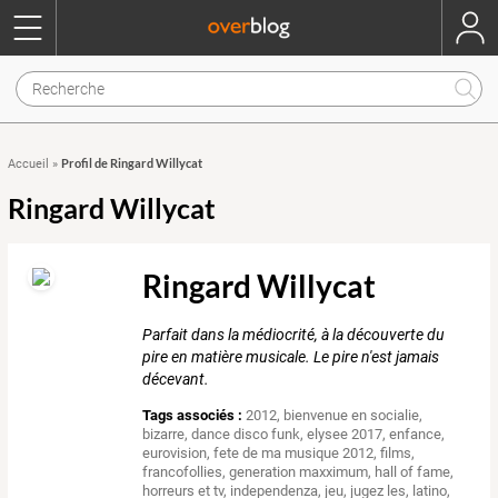
Profil de Ringard Willycat
Accueil
»
Ringard Willycat
Ringard Willycat
Parfait dans la médiocrité, à la découverte du
pire en matière musicale. Le pire n'est jamais
décevant.
Tags associés :
2012
,
bienvenue en socialie
,
bizarre
,
dance disco funk
,
elysee 2017
,
enfance
,
eurovision
,
fete de ma musique 2012
,
films
,
francofollies
,
generation maxximum
,
hall of fame
,
horreurs et tv
,
independenza
,
jeu
,
jugez les
,
latino
,