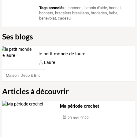
Tags associés :
innocent
,
besoin d'aide
,
bonnet
,
bonnets
,
bracelets bresiliens
,
broderies
,
bebe
,
benevolat
,
cadeau
Ses blogs
le petit monde de laure
Laure
Maison, Déco & Bricolage
Articles à découvrir
Ma période crochet
20 mai 2022