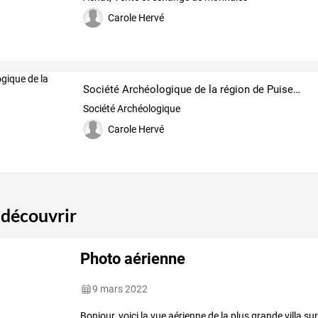
Carole Hervé
Société Archéologique de la région de Puiseaux
Société Archéologique
Carole Hervé
 découvrir
Photo aérienne
9 mars 2022
Bonjour,
voici
la
vue
aérienne
de
la
plus
grande
villa
su