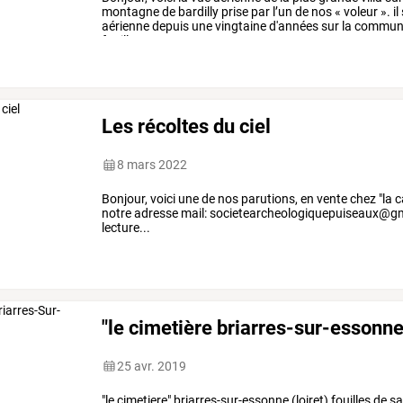
montagne
de
bardilly
prise
par
l’un
de
nos
«
voleur
».
il
aérienne
depuis
une
vingtaine
d'années
sur
la
commun
fouille
…
Les récoltes du ciel
8 mars 2022
Bonjour, voici une de nos parutions, en vente chez "la c
notre adresse mail: societearcheologiquepuiseaux@g
lecture...
"le cimetière briarres-sur-essonne 
25 avr. 2019
"le cimetiere" briarres-sur-essonne (loiret) fouilles de