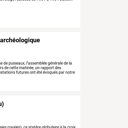
 archéologique
se
de
puiseaux,
l’assemblée
générale
de
la
rs
de
cette
matinée,
un
rapport
des
stations
futures
ont
été
évoqués
par
notre
u)
s royales), ce statère globulaire à la croix