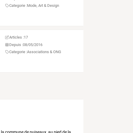
Categorie :
Mode, Art & Design
Articles :
17
Depuis :
08/05/2016
Categorie :
Associations & ONG
r
la
commune
de
puiseaux,
au
pied
de
la