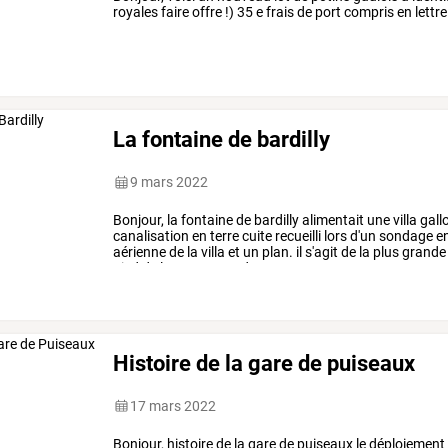
royales faire offre !) 35 e frais de port compris en let
La fontaine de bardilly
9 mars 2022
Bonjour,
la
fontaine
de
bardilly
alimentait
une
villa
gall
canalisation
en
terre
cuite
recueilli
lors
d'un
sondage
e
aérienne
de
la
villa
et
un
plan.
il
s'agit
de
la
plus
grande
pied
de
la
montagne
de
…
Histoire de la gare de puiseaux
17 mars 2022
Bonjour,
histoire
de
la
gare
de
puiseaux
le
déploiement