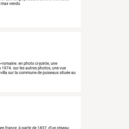
tre max vendu
o-romaine.
en
photo
ci-jointe,
une
n
1974.
sur
les
autres
photos,
une
vue
villa
sur
la
commune
de
puiseaux
située
au
en
france,
à
partir
de
1837,
d’un
réseau