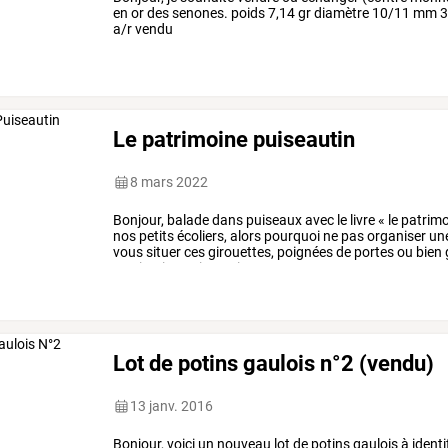
en or des senones. poids 7,14 gr diamètre 10/11 mm 
a/r vendu
Le patrimoine puiseautin
8 mars 2022
Bonjour,
balade
dans
puiseaux
avec
le
livre
«
le
patrimo
nos
petits
écoliers,
alors
pourquoi
ne
pas
organiser
un
vous
situer
ces
girouettes,
poignées
de
portes
ou
bien
patrimoine
puiseautin
…
Lot de potins gaulois n°2 (vendu)
13 janv. 2016
Bonjour, voici un nouveau lot de potins gaulois à iden