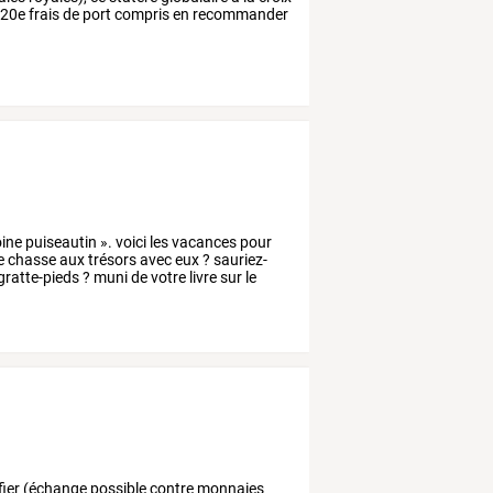
320e frais de port compris en recommander
ine
puiseautin
».
voici
les
vacances
pour
e
chasse
aux
trésors
avec
eux
?
sauriez-
gratte-pieds
?
muni
de
votre
livre
sur
le
tifier (échange possible contre monnaies