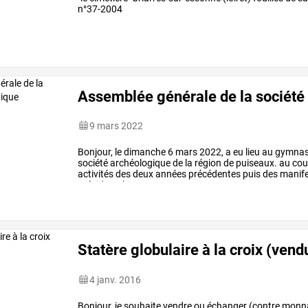
n°37-2004
Assemblée générale de la société
9 mars 2022
Bonjour,
le
dimanche
6
mars
2022,
a
eu
lieu
au
gymna
société
archéologique
de
la
région
de
puiseaux.
au
cou
activités
des
deux
années
précédentes
puis
des
manife
président.
le
rapport
…
Statère globulaire à la croix (vend
4 janv. 2016
Bonjour, je souhaite vendre ou échanger (contre monnaie