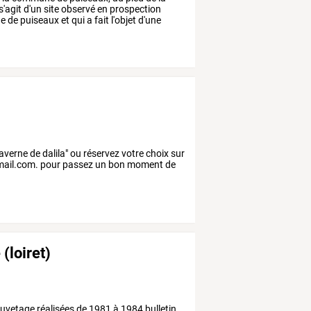
s'agit
d'un
site
observé
en
prospection
e
de
puiseaux
et
qui
a
fait
l'objet
d'une
averne de dalila" ou réservez votre choix sur
mail.com. pour passez un bon moment de
(loiret)
 sauvetage réalisées de 1981 à 1984 bulletin