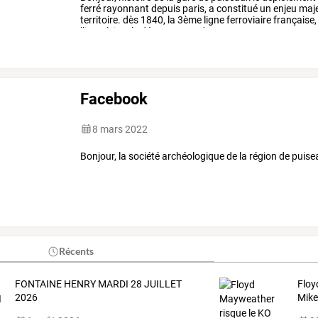
ferré
rayonnant
depuis
paris,
a
constitué
un
enjeu
maj
territoire.
dès
1840,
la
3ème
ligne
ferroviaire
française,
l’impulsion,
le
département
de
…
Facebook
8 mars 2022
Bonjour, la société archéologique de la région de puis
Récents
FONTAINE HENRY MARDI 28 JUILLET
Floy
2026
Mike