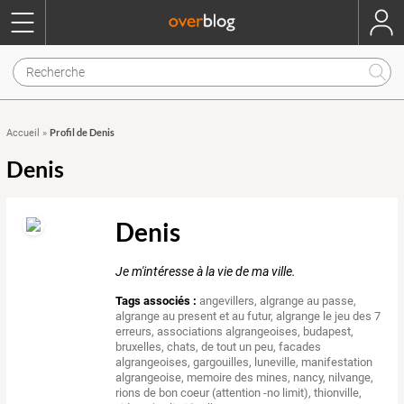
Profil de Denis
Accueil
»
Denis
Denis
Je m'intéresse à la vie de ma ville.
Tags associés :
angevillers
,
algrange au passe
,
algrange au present et au futur
,
algrange le jeu des 7
erreurs
,
associations algrangeoises
,
budapest
,
bruxelles
,
chats
,
de tout un peu
,
facades
algrangeoises
,
gargouilles
,
luneville
,
manifestation
algrangeoise
,
memoire des mines
,
nancy
,
nilvange
,
rions de bon coeur (attention -no limit)
,
thionville
,