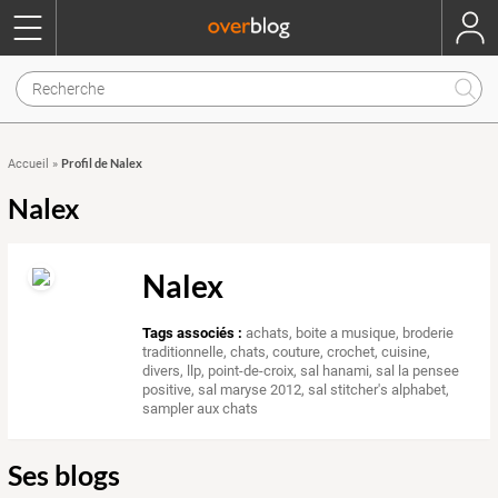
Profil de Nalex
Accueil
»
Nalex
Nalex
Tags associés :
achats
,
boite a musique
,
broderie
traditionnelle
,
chats
,
couture
,
crochet
,
cuisine
,
divers
,
llp
,
point-de-croix
,
sal hanami
,
sal la pensee
positive
,
sal maryse 2012
,
sal stitcher's alphabet
,
sampler aux chats
Ses blogs