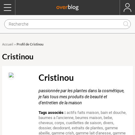
Profil de Cristinou
Accueil
»
Cristinou
Cristinou
passionnée par les plantes dans la cosmétique,
je fais tous mes produits de beauté et
d'entretien de la maison
Tags associés :
actifs faits maison
,
bain et douche
,
baumes a l'ancienne
,
beurres maison
,
bebe
,
cheveux
,
corps
,
cueillettes de saison
,
divers
,
dossier
,
deodorant
,
extraits de plantes
,
gamme
abeille
,
gamme crish
,
gamme lait d'anesse
,
gamme