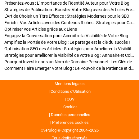
Présentez-vous : L'Importance de l'Identité Auteur pour Votre Blog
Stratégies de Publication : Boostez Votre Blog avec des Articles Fréquents et Exclusifs
L'Art de Choisir un Titre Efficace : Stratégies Modernes pour le SEO
Enrichir Vos Articles avec des Contenus Riches : Stratégies pour Captiver et Optimiser
Optimiser vos Articles grâce aux Liens
Engagez la Conversation pour Accroître la Visibilité de Votre Blog
Amplifiez la Portée de Votre Blog : Le partage est la clé du succès !
Optimisation SEO des Articles : Stratégies pour Améliorer la Visibilité de Votre Blog
Stratégies pour améliorer la visibilité de votre Blog : Annuaire et Collaborations
Pourquoi Investir dans un Nom de Domaine Personnel : Les Clés de la Réussite de Votre Blog
Comment Faire Émerger Votre Blog : Le Pouvoir de la Patience et de la Persévérance
Mentions légales
Conditions d’Utilisation
CGV
Cookies
Données personnelles
Préférences cookies
OverBlog © Copyright 2004--2026
Tous droits réservés