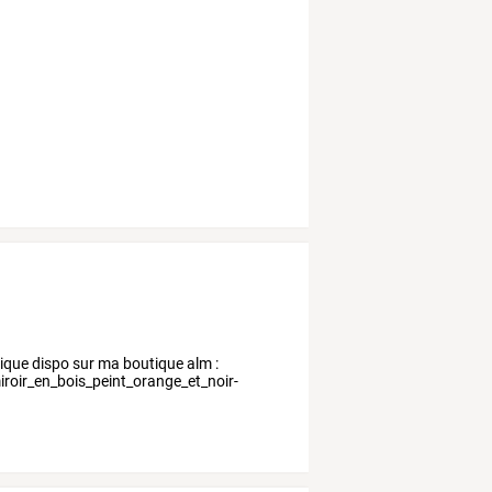
nique dispo sur ma boutique alm :
roir_en_bois_peint_orange_et_noir-