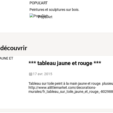
POPUL'ART
Peintures et sculptures sur bois.
Popul'Art
 découvrir
*** tableau jaune et rouge ***
17 avr. 2015
Tableau sur toile peint à la main jaune et rouge. plusi
http://www.alittlemarket.com/decorations-
murales/fr_tableau_sur_toile_jaune_et_rouge_-80298