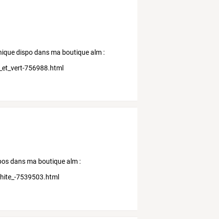
unique dispo dans ma boutique alm :
_et_vert-756988.html
ispos dans ma boutique alm :
white_-7539503.html