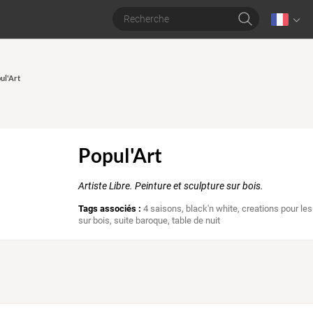
ul'Art
Popul'Art
Artiste Libre. Peinture et sculpture sur bois.
Tags associés :
4 saisons
,
black'n white
,
creations pour le
sur bois
,
suite baroque
,
table de nuit