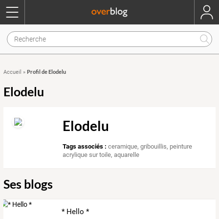
Profil de Elodelu
Accueil
»
Elodelu
Elodelu
Tags associés :
ceramique
,
gribouillis
,
peinture
acrylique sur toile
,
aquarelle
Ses blogs
* Hello *