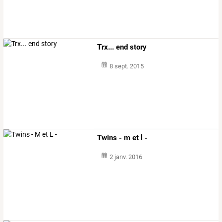
Trx... end story
8 sept. 2015
Twins - m et l -
2 janv. 2016