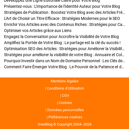
Développez une Ligne Éditoriale Claire pour Votre Blog
Présentez-vous : L'Importance de l'Identité Auteur pour Votre Blog
Stratégies de Publication : Boostez Votre Blog avec des Articles Fréquents et Exclusifs
L'Art de Choisir un Titre Efficace : Stratégies Modernes pour le SEO
Enrichir Vos Articles avec des Contenus Riches : Stratégies pour Captiver et Optimiser
Optimiser vos Articles grâce aux Liens
Engagez la Conversation pour Accroître la Visibilité de Votre Blog
Amplifiez la Portée de Votre Blog : Le partage est la clé du succès !
Optimisation SEO des Articles : Stratégies pour Améliorer la Visibilité de Votre Blog
Stratégies pour améliorer la visibilité de votre Blog : Annuaire et Collaborations
Pourquoi Investir dans un Nom de Domaine Personnel : Les Clés de la Réussite de Votre Blog
Comment Faire Émerger Votre Blog : Le Pouvoir de la Patience et de la Persévérance
Mentions légales
Conditions d’Utilisation
CGV
Cookies
Données personnelles
Préférences cookies
OverBlog © Copyright 2004--2026