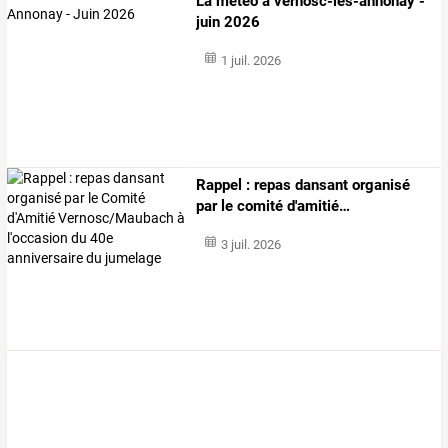
La météo à vernosc-lès-annonay -
juin 2026
1 juil. 2026
Rappel
:
repas
dansant
organisé
par
le
comité
d'amitié
…
3 juil. 2026