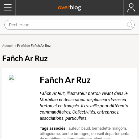
Profil de Fañch Ar Ruz
Accueil
»
Fañch Ar Ruz
Fañch Ar Ruz
Fañch Ar Ruz, illustrateur breton vivant dans le
Morbihan et dessinateur de plusieurs livres en
breton et en français. Il travaille pour différents
commanditaires, Collectivités, entreprises,
associations, particuliers.
Tags associés :
auteur
,
baud
,
bernadette malgorn
,
bilinguisme
,
centre bretagne
,
conseil departemental
du morbihan
,
culture bretonne
,
elections
,