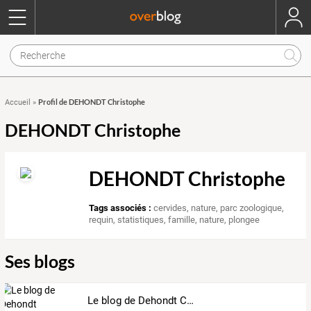
Profil de DEHONDT Christophe
Accueil
»
DEHONDT Christophe
DEHONDT Christophe
Tags associés :
cervides
,
nature
,
parc zoologique
,
requin
,
statistiques
,
famille
,
nature
,
plongee
Ses blogs
Le blog de Dehondt Christophe et de Desmets Corinne