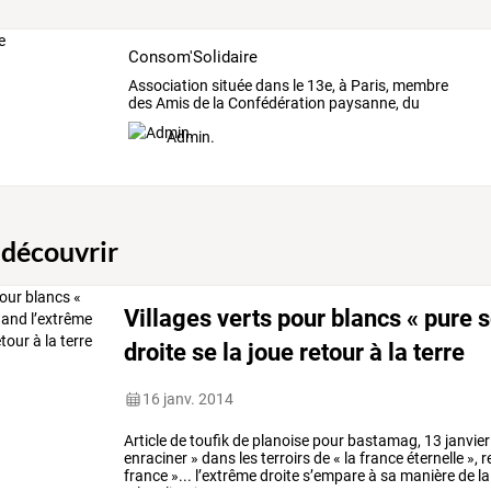
Consom'Solidaire
Association
située
dans
le
13e,
à
Paris,
membre
des
Amis
de
la
Confédération
paysanne,
du
réseau
…
Admin.
 découvrir
Villages verts pour blancs « pure 
droite se la joue retour à la terre
16 janv. 2014
Article
de
toufik
de
planoise
pour
bastamag,
13
janvier
enraciner
»
dans
les
terroirs
de
«
la
france
éternelle
»,
r
france
»...
l’extrême
droite
s’empare
à
sa
manière
de
la