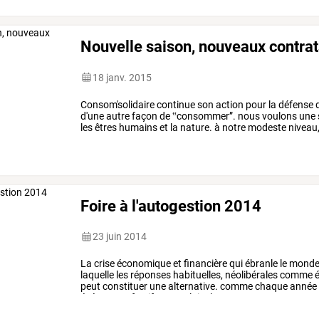
récoltes
saisies
ou
détruites
…
Nouvelle saison, nouveaux contra
18 janv. 2015
Consom'solidaire
continue
son
action
pour
la
défense
d
d'une
autre
façon
de
‟consommer”.
nous
voulons
une
les
êtres
humains
et
la
nature.
à
notre
modeste
niveau
agriculteur
ou
un
…
Foire à l'autogestion 2014
23 juin 2014
La
crise
économique
et
financière
qui
ébranle
le
mond
laquelle
les
réponses
habituelles,
néolibérales
comme
é
peut
constituer
une
alternative.
comme
chaque
année
événement
festif
et
populaire
le
…