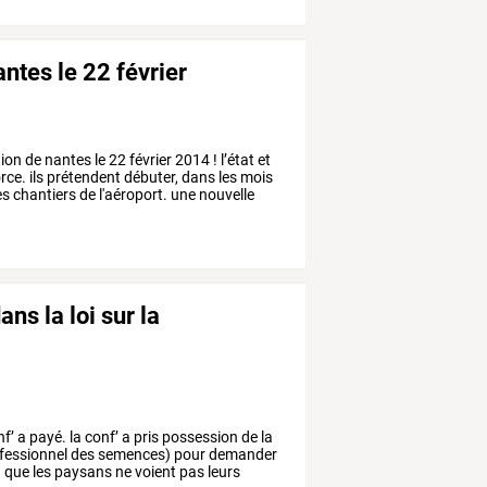
ntes le 22 février
ion
de
nantes
le
22
février
2014
!
l’état
et
rce.
ils
prétendent
débuter,
dans
les
mois
es
chantiers
de
l'aéroport.
une
nouvelle
ans la loi sur la
f’
a
payé.
la
conf’
a
pris
possession
de
la
fessionnel
des
semences)
pour
demander
n
que
les
paysans
ne
voient
pas
leurs