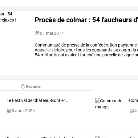
taille
autorisée
par
le
…
Procès de colmar : 54 faucheurs d
21 mai 2014
Communiqué
de
presse
de
la
confédération
paysanne
nouvelle
victoire
pour
tous
les
opposants
aux
ogm
:
la
54
militants
qui
avaient
fauché
une
parcelle
de
vigne
o
a
même
estimé
que
…
Récents
Le Festival de Château-Gontier...
Com
5 août 2026
4