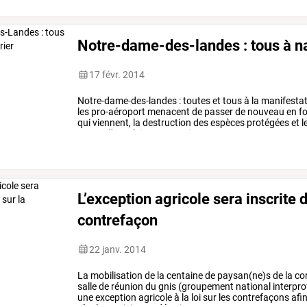
relocalisation
et
…
Notre-dame-des-landes : tous à na
17 févr. 2014
Notre-dame-des-landes
:
toutes
et
tous
à
la
manifestat
les
pro-aéroport
menacent
de
passer
de
nouveau
en
fo
qui
viennent,
la
destruction
des
espèces
protégées
et
l
vague
d'expulsions
pourrait
…
L’exception agricole sera inscrite d
contrefaçon
22 janv. 2014
La
mobilisation
de
la
centaine
de
paysan(ne)s
de
la
con
salle
de
réunion
du
gnis
(groupement
national
interpro
une
exception
agricole
à
la
loi
sur
les
contrefaçons
afi