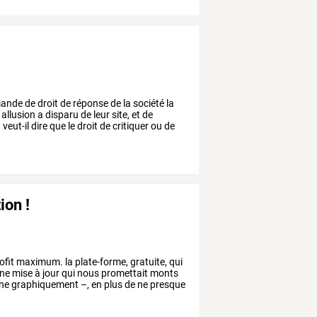
ande
de
droit
de
réponse
de
la
société
la
allusion
a
disparu
de
leur
site,
et
de
a
veut-il
dire
que
le
droit
de
critiquer
ou
de
ion !
ofit
maximum.
la
plate-forme,
gratuite,
qui
ne
mise
à
jour
qui
nous
promettait
monts
ne
graphiquement
–,
en
plus
de
ne
presque