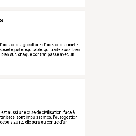
ts
'une
autre
agriculture,
d'une
autre
société,
société
juste,
équitable,
qui
traite
aussi
bien
,
bien
sûr.
chaque
contrat
passé
avec
un
e
est
aussi
une
crise
de
civilisation,
face
à
tatistes,
sont
impuissantes.
l’autogestion
depuis
2012,
elle
sera
au
centre
d’un