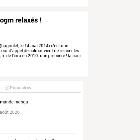
'ogm relaxés !
(bagnolet,
le
14
mai
2014)
c’est
une
cour
d’appel
de
colmar
vient
de
relaxer
les
gm
de
l’inra
en
2010.
une
première
!
la
cour
Populaires
mande manga
 août 2026