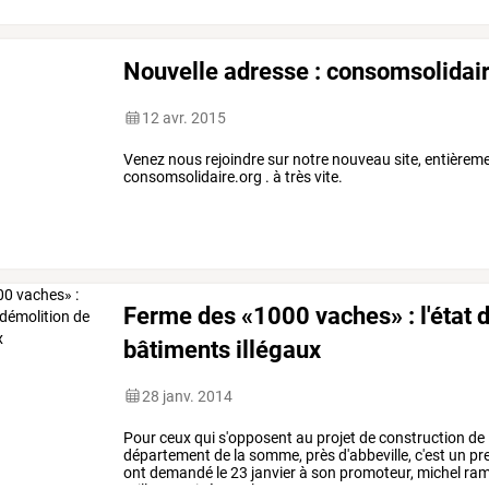
Nouvelle adresse : consomsolidai
12 avr. 2015
Venez nous rejoindre sur notre nouveau site, entièremen
consomsolidaire.org . à très vite.
Ferme des «1000 vaches» : l'état 
bâtiments illégaux
28 janv. 2014
Pour
ceux
qui
s'opposent
au
projet
de
construction
de
département
de
la
somme,
près
d'abbeville,
c'est
un
pr
ont
demandé
le
23
janvier
à
son
promoteur,
michel
ram