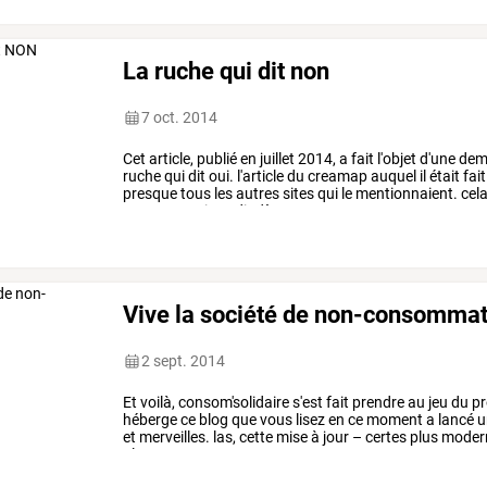
La ruche qui dit non
7 oct. 2014
Cet
article,
publié
en
juillet
2014,
a
fait
l'objet
d'une
dem
ruche
qui
dit
oui.
l'article
du
creamap
auquel
il
était
fait
presque
tous
les
autres
sites
qui
le
mentionnaient.
cel
montrer
est
interdit
dès
…
Vive la société de non-consommat
2 sept. 2014
Et
voilà,
consom'solidaire
s'est
fait
prendre
au
jeu
du
pr
héberge
ce
blog
que
vous
lisez
en
ce
moment
a
lancé
u
et
merveilles.
las,
cette
mise
à
jour
–
certes
plus
moder
plus
…