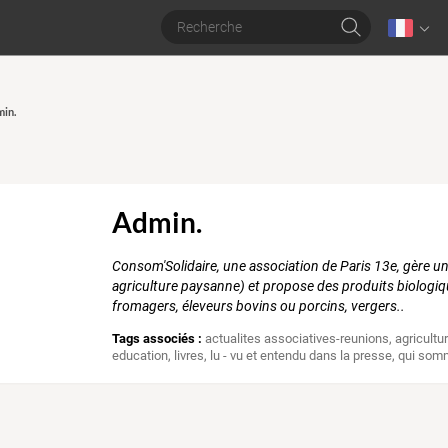
min.
Admin.
Consom'Solidaire, une association de Paris 13e, gère u
agriculture paysanne) et propose des produits biologiq
fromagers, éleveurs bovins ou porcins, vergers..
Tags associés :
actualites associatives-reunions
,
agricultu
education
,
livres
,
lu - vu et entendu dans la presse
,
qui som