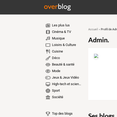
Les plus lus
Profil de Ad
Accueil
»
Cinéma & TV
Admin.
Musique
Loisirs & Culture
Cuisine
Déco
Beauté & santé
Mode
Jeux & Jeux Vidéo
High-tech et sciences
Sport
Société
Top des blogs
Ses blogs