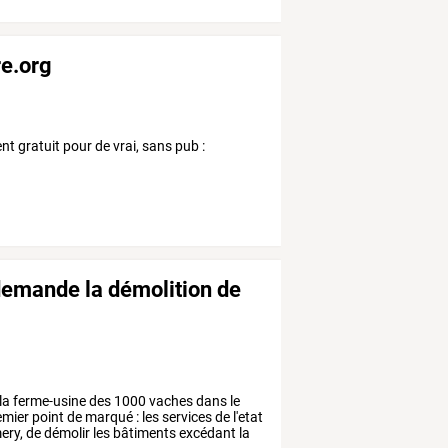
re.org
t gratuit pour de vrai, sans pub :
demande la démolition de
la
ferme-usine
des
1000
vaches
dans
le
emier
point
de
marqué
:
les
services
de
l'etat
ery,
de
démolir
les
bâtiments
excédant
la