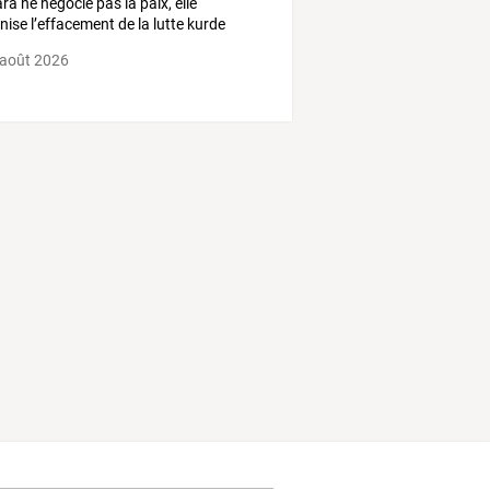
ra ne négocie pas la paix, elle
nise l’effacement de la lutte kurde
 août 2026