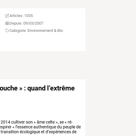
Articles :
1035
Depuis :
09/03/2007
Categorie :
Environnement & Bio
souche » : quand l’extrême
2014
cultiver
son
«
âme
celte
»,
se
«
ré-
espirer
«
l’essence
authentique
du
peuple
de
transition
écologique
et
d’expériences
de