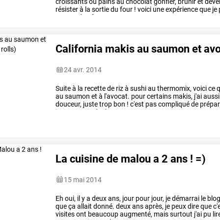
croissants
ou
pains
au
chocolat
gonfler,
brunir
et
deve
résister
à
la
sortie
du
four
!
voici
une
expérience
que
je
recette
de
pâte
…
California makis au saumon et avoc
24 avr. 2014
Suite
à
la
recette
de
riz
à
sushi
au
thermomix,
voici
ce
q
au
saumon
et
à
l'avocat.
pour
certains
makis,
j'ai
aussi
douceur,
juste
trop
bon
!
c'est
pas
compliqué
de
prépar
juste
se
prendre
le
…
La cuisine de malou a 2 ans ! =)
15 mai 2014
Eh
oui,
il
y
a
deux
ans,
jour
pour
jour,
je
démarrai
le
blo
que
ça
allait
donné.
deux
ans
après,
je
peux
dire
que
c'
visites
ont
beaucoup
augmenté,
mais
surtout
j'ai
pu
lir