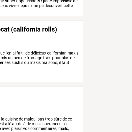
nir
super
appétissants
!
juste
impossible
de
peux
vivre
depuis
que
j'ai
découvert
cette
at (california rolls)
ue
j'en
ai
fait
:
de
délicieux
californian
makis
mis
un
peu
de
fromage
frais
pour
plus
de
er
ses
sushis
ou
makis
maisons,
il
faut
g
la
cuisine
de
malou,
pas
trop
sûre
de
ce
est
allé
au-delà
de
mes
espérances.
les
e
avec
plaisir
vos
commentaires,
mails,