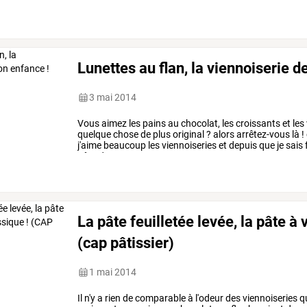
Lunettes au flan, la viennoiserie 
3 mai 2014
Vous
aimez
les
pains
au
chocolat,
les
croissants
et
les
quelque
chose
de
plus
original
?
alors
arrêtez-vous
là
!
j'aime
beaucoup
les
viennoiseries
et
depuis
que
je
sais
pâte
des
…
La pâte feuilletée levée, la pâte à 
(cap pâtissier)
1 mai 2014
Il
n'y
a
rien
de
comparable
à
l'odeur
des
viennoiseries
q