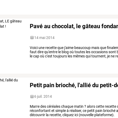
pleins
de
belles
réalisations
…
Pavé au chocolat, le gâteau fondan
14 mai 2014
Voici
une
recette
que
j'aime
beaucoup
mais
que
finale
faut
dire
qu'entre
le
blog
où
toutes
les
occasions
sont
le
cap
où
c'est
toujours
les
mêmes
qui
tournent,
je
ne
re
toujours
étant
que
cette
…
Petit pain brioché, l'allié du petit-
6 juil. 2014
Marre des céréales chaque matin ? alors cette recette 
réconfortant et simple à réaliser, ce petit pain brioché a 
découvrir la recette, cliquez ici (nouvelle plateforme).