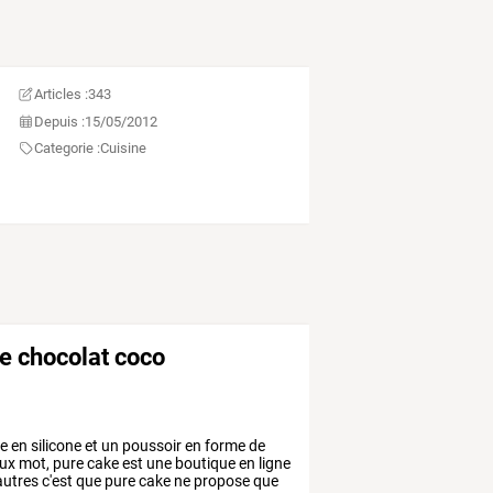
Articles :
343
Depuis :
15/05/2012
Categorie :
Cuisine
e chocolat coco
e
en
silicone
et
un
poussoir
en
forme
de
ux
mot,
pure
cake
est
une
boutique
en
ligne
utres
c'est
que
pure
cake
ne
propose
que