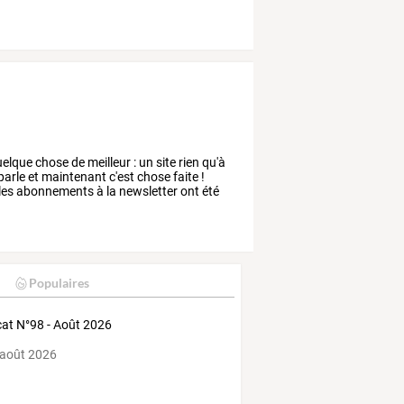
elque
chose
de
meilleur
:
un
site
rien
qu'à
parle
et
maintenant
c'est
chose
faite
!
les
abonnements
à
la
newsletter
ont
été
Populaires
at N°98 - Août 2026
 août 2026