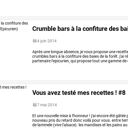
des
produits
de
qualité,
…
Crumble bars à la confiture des bai
4 juin 2014
Après
une
longue
absence,
je
vous
propose
une
recett
crumbles
bars
à
la
confiture
des
baies
de
la
forêt.
j'ai
ré
partenaire
l'epicurien,
qui
propose
tout
une
gamme
de
tout
préparé
de
manière
…
Vous avez testé mes recettes ! #8
7 mai 2014
Et
une
nouvelle
mise
à
l'honneur
!
j'ai
encore
été
gâtée
nouveau
pris
du
retard
donc
voilà
pour
vous.
entre
tem
de
lammele
(vive
l'alsace).
les
mandises
et
les
pains
au