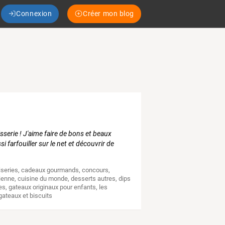
Connexion
Créer mon blog
serie ! J'aime faire de bons et beaux
 farfouiller sur le net et découvrir de
iseries
,
cadeaux gourmands
,
concours
,
ienne
,
cuisine du monde
,
desserts autres
,
dips
es
,
gateaux originaux pour enfants
,
les
 gateaux et biscuits