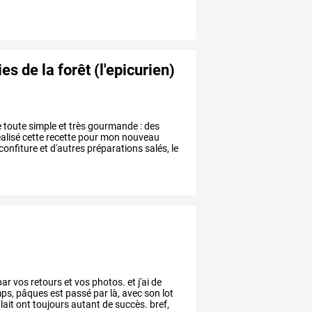
es de la forêt (l'epicurien)
e
toute
simple
et
très
gourmande
:
des
alisé
cette
recette
pour
mon
nouveau
confiture
et
d'autres
préparations
salés,
le
par
vos
retours
et
vos
photos.
et
j'ai
de
ps,
pâques
est
passé
par
là,
avec
son
lot
lait
ont
toujours
autant
de
succès.
bref,