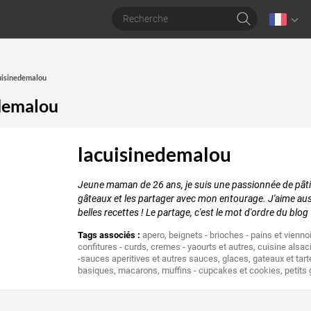
cuisinedemalou
demalou
lacuisinedemalou
Jeune maman de 26 ans, je suis une passionnée de pâtis
gâteaux et les partager avec mon entourage. J'aime aussi
belles recettes ! Le partage, c'est le mot d'ordre du blog
Tags associés :
apero
,
beignets - brioches - pains et vienno
confitures - curds
,
cremes - yaourts et autres
,
cuisine alsac
-sauces aperitives et autres sauces
,
glaces
,
gateaux et tart
basiques
,
macarons
,
muffins - cupcakes et cookies
,
petits