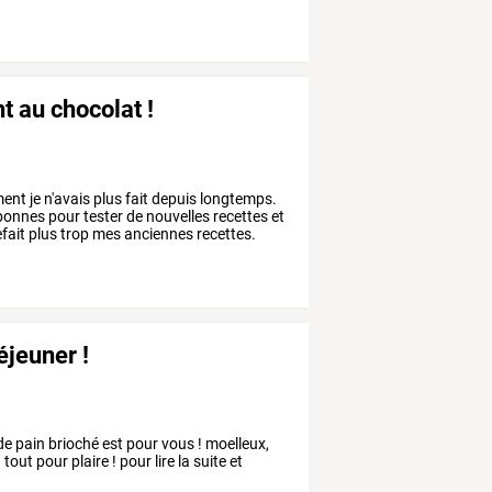
t au chocolat !
ment
je
n'avais
plus
fait
depuis
longtemps.
bonnes
pour
tester
de
nouvelles
recettes
et
fait
plus
trop
mes
anciennes
recettes.
déjeuner !
de pain brioché est pour vous ! moelleux,
tout pour plaire ! pour lire la suite et