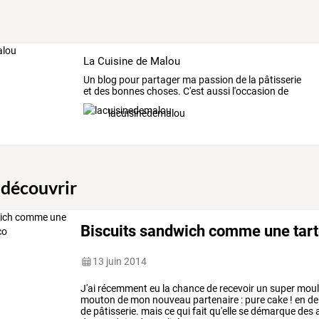
La Cuisine de Malou
Un
blog
pour
partager
ma
passion
de
la
pâtisserie
et
des
bonnes
choses.
C'est
aussi
l'occasion
de
partager
…
lacuisinedemalou
 découvrir
Biscuits sandwich comme une tart
13 juin 2014
J'ai
récemment
eu
la
chance
de
recevoir
un
super
moul
mouton
de
mon
nouveau
partenaire
:
pure
cake
!
en
de
de
pâtisserie.
mais
ce
qui
fait
qu'elle
se
démarque
des
a