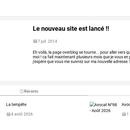
retours,
voir
vos
photos,
et
…
Le nouveau site est lancé !!
7 juil. 2014
Eh
voilà,
la
page
overblog
se
tourne...
pour
aller
vers
qu
moi
!
ca
fait
maintenant
plusieurs
mois
que
je
vous
en
j'espère
que
vous
me
suivrez
sur
ma
nouvelle
adresse.
transféré
à
la
nouvelle
…
Récents
La tempête
Avoc
4 août 2026
1