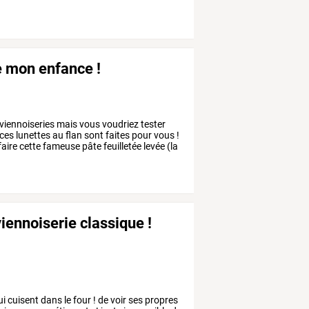
de mon enfance !
viennoiseries
mais
vous
voudriez
tester
ces
lunettes
au
flan
sont
faites
pour
vous
!
faire
cette
fameuse
pâte
feuilletée
levée
(la
viennoiserie classique !
ui
cuisent
dans
le
four
!
de
voir
ses
propres