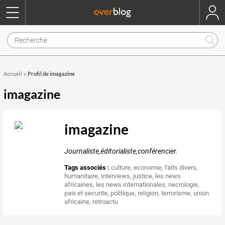
Profil de imagazine
Accueil
»
imagazine
imagazine
Journaliste,éditorialiste,conférencier.
Tags associés :
culture
,
economie
,
faits divers
,
humanitaire
,
interviews
,
justice
,
les news
africaines
,
les news internationales
,
necrologie
,
paix et securite
,
politique
,
religion
,
terrorisme
,
union
africaine
,
retroactu