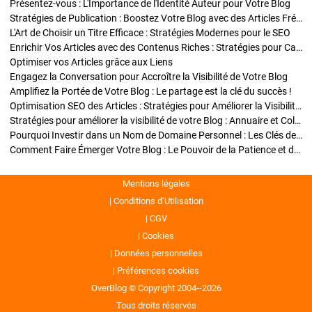
Présentez-vous : L'Importance de l'Identité Auteur pour Votre Blog
Stratégies de Publication : Boostez Votre Blog avec des Articles Fréquents et Exclusifs
L'Art de Choisir un Titre Efficace : Stratégies Modernes pour le SEO
Enrichir Vos Articles avec des Contenus Riches : Stratégies pour Captiver et Optimiser
Optimiser vos Articles grâce aux Liens
Engagez la Conversation pour Accroître la Visibilité de Votre Blog
Amplifiez la Portée de Votre Blog : Le partage est la clé du succès !
Optimisation SEO des Articles : Stratégies pour Améliorer la Visibilité de Votre Blog
Stratégies pour améliorer la visibilité de votre Blog : Annuaire et Collaborations
Pourquoi Investir dans un Nom de Domaine Personnel : Les Clés de la Réussite de Votre Blog
Comment Faire Émerger Votre Blog : Le Pouvoir de la Patience et de la Persévérance
Mentions légales
Conditions d’Utilisation
CGV
Cookies
Données personnelles
Préférences cookies
OverBlog © Copyright 2004--2026
Tous droits réservés