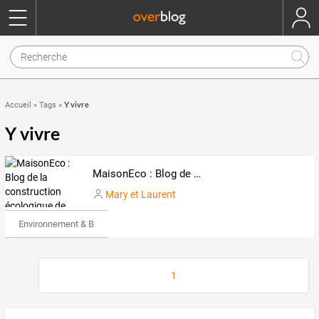
Y vivre
Accueil
»
Tags
»
Y vivre
MaisonEco : Blog de la construction écologique de notre maison
Mary et Laurent
Environnement & Bio
1