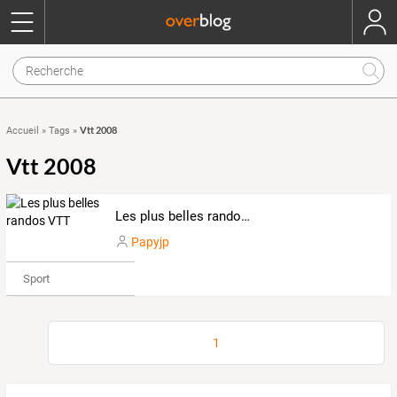
Vtt 2008
Accueil
»
Tags
»
Vtt 2008
Les plus belles randos VTT
Papyjp
Sport
1