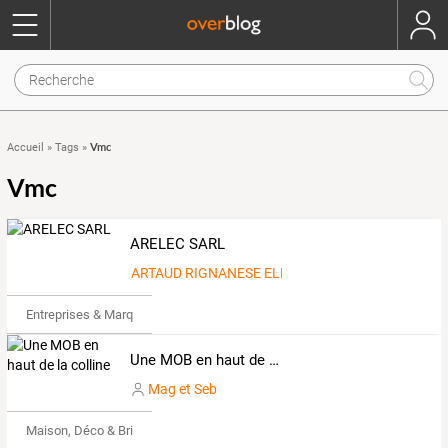
Vmc
Accueil
»
Tags
»
Vmc
ARELEC SARL
ARTAUD RIGNANESE ELECTRICITE SARL
Entreprises & Marques
Une MOB en haut de la colline
Mag et Seb
Maison, Déco & Bricolage