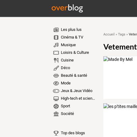
Les plus lus
Vetem
Accueil
»
Tags
»
Cinéma & TV
Vetements
Musique
Loisirs & Culture
Cuisine
Déco
Beauté & santé
Mode
Jeux & Jeux Vidéo
High-tech et sciences
Sport
Société
Top des blogs