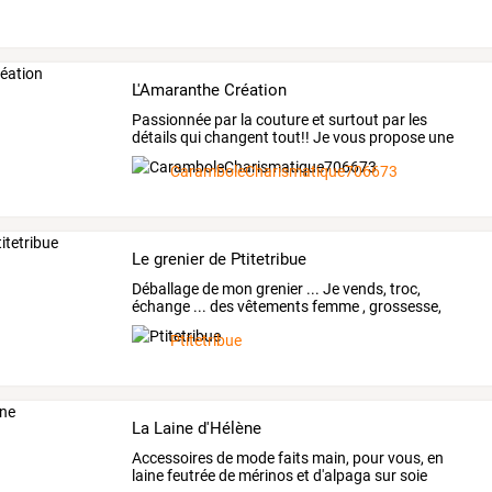
L'Amaranthe Création
Passionnée
par
la
couture
et
surtout
par
les
détails
qui
changent
tout!!
Je
vous
propose
une
gamme
de
…
CaramboleCharismatique706673
Le grenier de Ptitetribue
Déballage
de
mon
grenier
...
Je
vends,
troc,
échange
...
des
vêtements
femme
,
grossesse,
bébé,
enfant,
…
Ptitetribue
La Laine d'Hélène
Accessoires de mode faits main, pour vous, en
laine feutrée de mérinos et d'alpaga sur soie