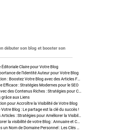
en débuter son blog et booster son
Éditoriale Claire pour Votre Blog
portance de l'Identité Auteur pour Votre Blog
Stratégies de Publication : Boostez Votre Blog avec des Articles Fréquents et Exclusifs
tre Efficace : Stratégies Modernes pour le SEO
Enrichir Vos Articles avec des Contenus Riches : Stratégies pour Captiver et Optimiser
s grâce aux Liens
on pour Accroître la Visibilité de Votre Blog
 Votre Blog : Le partage est la clé du succès !
Optimisation SEO des Articles : Stratégies pour Améliorer la Visibilité de Votre Blog
Stratégies pour améliorer la visibilité de votre Blog : Annuaire et Collaborations
Pourquoi Investir dans un Nom de Domaine Personnel : Les Clés de la Réussite de Votre Blog