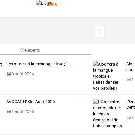
Eléna
1
Récents
Les mures et la mésange bleue ;-)
Aloe
dans
8 août 2026
1
AVOCAT N°85 - Août 2026
L’Or
Cent
1 août 2026
à
…
3