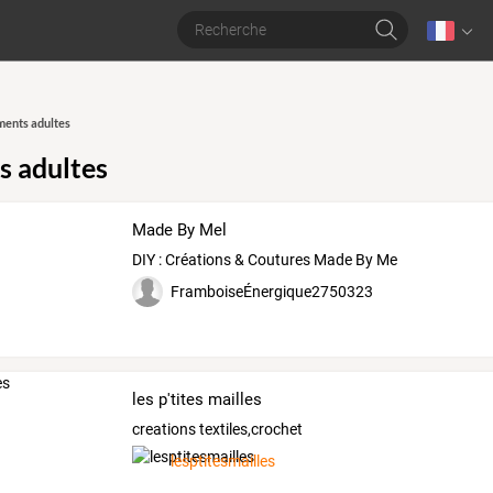
ents adultes
 adultes
Made By Mel
DIY : Créations & Coutures Made By Me
FramboiseÉnergique2750323
les p'tites mailles
creations textiles,crochet
lesptitesmailles