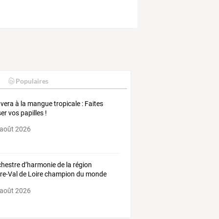
Populaires
 vera à la mangue tropicale : Faites
er vos papilles !
 août 2026
chestre
d’harmonie
de
la
région
re-Val
de
Loire
champion
du
monde
 août 2026