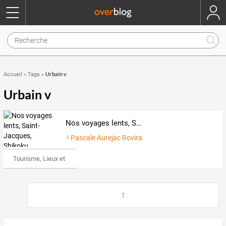
Urbain v
Accueil
»
Tags
»
Urbain v
Nos voyages lents, Saint-Jacques, Shikoku,...
Pascale Aurejac Rovira
Tourisme, Lieux et Événements
1