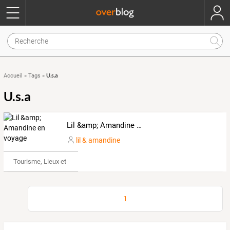
U.s.a
Accueil
»
Tags
»
U.s.a
Lil &amp; Amandine en voyage
lil & amandine
Tourisme, Lieux et Événements
1