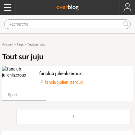
Tout sur juju
Accueil
»
Tags
»
Tout sur juju
fanclub julienlizeroux
fanclubjulienlizeroux
Sport
1