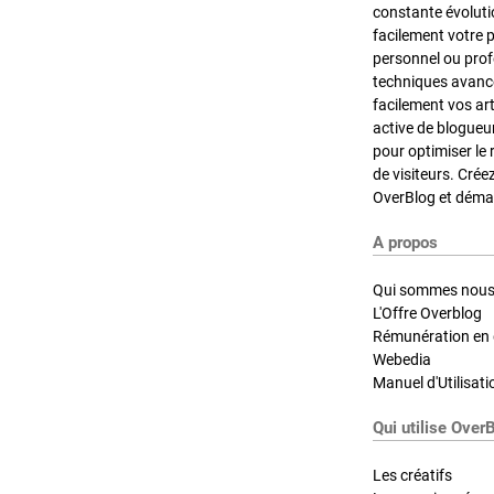
constante évoluti
facilement votre 
personnel ou pro
techniques avancé
facilement vos ar
active de blogueu
pour optimiser le 
de visiteurs. Crée
OverBlog et démar
A propos
Qui sommes nous
L'Offre Overblog
Rémunération en d
Webedia
Manuel d'Utilisati
Qui utilise Over
Les créatifs