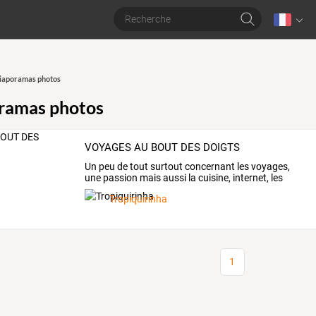
iaporamas photos
ramas photos
VOYAGES AU BOUT DES DOIGTS
Un
peu
de
tout
surtout
concernant
les
voyages,
une
passion
mais
aussi
la
cuisine,
internet,
les
photos,
…
Tropiquirinha
1