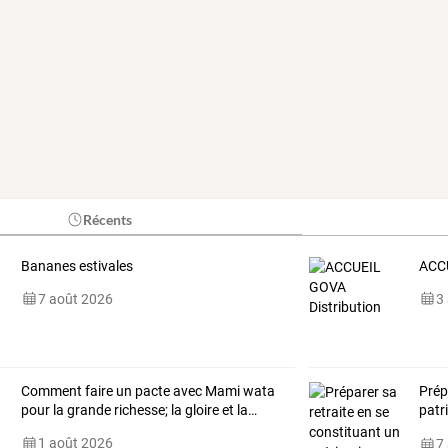
Récents
Bananes estivales
ACCU
7 août 2026
3
Comment
faire
un
pacte
avec
Mami
wata
Prép
pour
la
grande
richesse;
la
gloire
et
la
…
patr
inté
1 août 2026
7