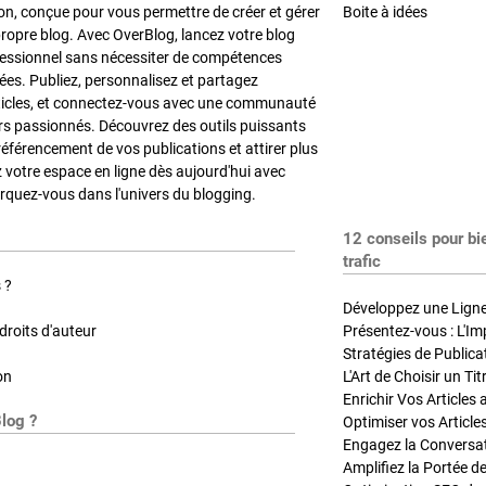
on, conçue pour vous permettre de créer et gérer
Boite à idées
propre blog. Avec OverBlog, lancez votre blog
fessionnel sans nécessiter de compétences
es. Publiez, personnalisez et partagez
ticles, et connectez-vous avec une communauté
rs passionnés. Découvrez des outils puissants
référencement de vos publications et attirer plus
z votre espace en ligne dès aujourd'hui avec
quez-vous dans l'univers du blogging.
12 conseils pour bi
trafic
 ?
Développez une Ligne 
roits d'auteur
Présentez-vous : L'Im
on
L'Art de Choisir un Ti
Blog ?
Optimiser vos Article
Engagez la Conversati
Amplifiez la Portée de