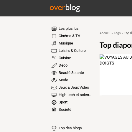
Les plus lus
Top d
Accueil
»
Tags
»
Cinéma & TV
Top diapo
Musique
Loisirs & Culture
Cuisine
Déco
Beauté & santé
Mode
Jeux & Jeux Vidéo
High-tech et sciences
Sport
Société
Top des blogs