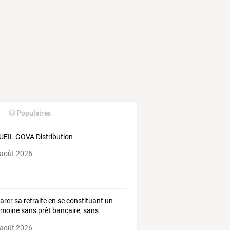
Populaires
EIL GOVA Distribution
 août 2026
arer
sa
retraite
en
se
constituant
un
imoine
sans
prêt
bancaire,
sans
rêts
…
 août 2026