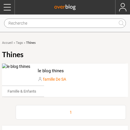
Thines
Accueil
»
Tags
»
Thines
le blog thines
famille De SA
Famille & Enfants
1