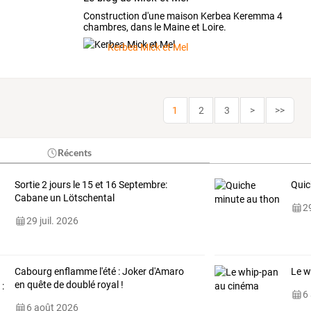
Construction d'une maison Kerbea Keremma 4
chambres, dans le Maine et Loire.
Kerbea Mick et Mel
1
2
3
>
>>
Récents
Sortie 2 jours le 15 et 16 Septembre:
Quic
Cabane un Lötschental
29
29 juil. 2026
Cabourg enflamme l'été : Joker d'Amaro
Le w
en quête de doublé royal !
6
6 août 2026