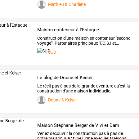
Mathieu & Charlène
Maison conteneur à l'Estaque
Construction
d'une
maison
en
conteneur
"second
voyage".
Partenaires
principaux
T.C.S.I
et
…
SUD
Le blog de Doune et Keiser
Le récit pas à pas de la grande aventure qu'est la
construction d'une maison individuelle.
Doune & Keiser
Maison Stéphane Berger de Vivi et Dam
Venez
découvrir
la
construction
pas
à
pas
de
notre
maison
BBC
type
Ligne
avec
les
Maisons