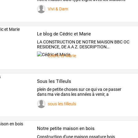
Stéphane
…
Vivi & Dam
Le blog de Cédric et Marie
LA
CONSTRUCTION
DE
NOTRE
MAISON
BBC
OC
RESIDENCE,
DE
A
A
Z.
DESCRIPTION
…
Cédric et Marie
Sous les Tilleuls
plein
de
petite
choses
sur
ce
qui
va
ce
passer
dans
ma
vie
dans
les
années
à
venir,
a
commencer
par
la
…
sous les tilleuls
Notre petite maison en bois
Construction d'une maison ossature bois