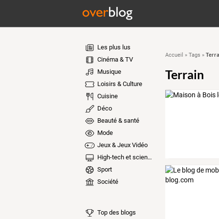
Les plus lus
Terra
Accueil
»
Tags
»
Cinéma & TV
Terrain
Musique
Loisirs & Culture
Cuisine
Déco
Beauté & santé
Mode
Jeux & Jeux Vidéo
High-tech et sciences
Sport
Société
Top des blogs