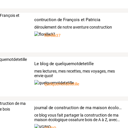
contruction de François et Patricia
déroulement de notre aventure construction
florélie37
Le blog de quelquemotdetetille
mes lectures, mes recettes, mes voyages, mes
envie quoi!
quelquemotdetetille
journal de construction de ma maison écologique bois
ce
blog
vous
fait
partager
la
construction
de
ma
maison
écologique
ossature
bois
de
A
à
Z,
avec
…