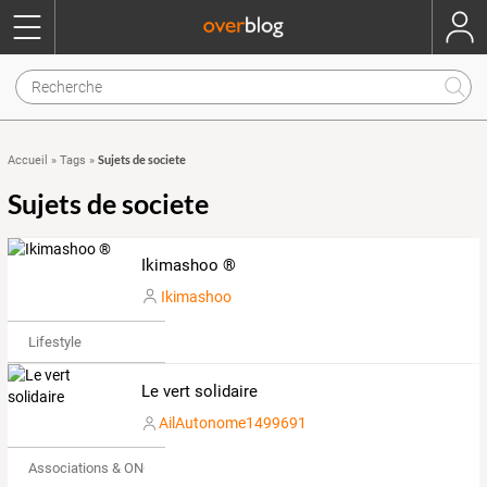
Sujets de societe
Accueil
»
Tags
»
Sujets de societe
Ikimashoo ®
Ikimashoo
Lifestyle
Le vert solidaire
AilAutonome1499691
Associations & ONG