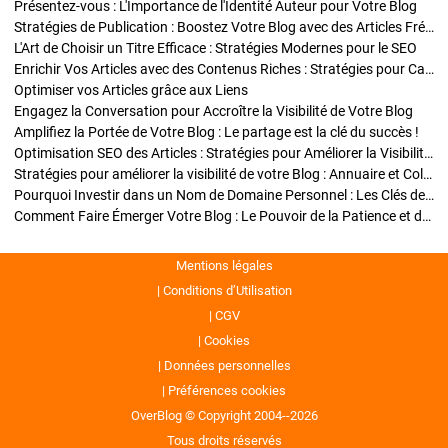
Présentez-vous : L'Importance de l'Identité Auteur pour Votre Blog
Stratégies de Publication : Boostez Votre Blog avec des Articles Fréquents et Exclusifs
L'Art de Choisir un Titre Efficace : Stratégies Modernes pour le SEO
Enrichir Vos Articles avec des Contenus Riches : Stratégies pour Captiver et Optimiser
Optimiser vos Articles grâce aux Liens
Engagez la Conversation pour Accroître la Visibilité de Votre Blog
Amplifiez la Portée de Votre Blog : Le partage est la clé du succès !
Optimisation SEO des Articles : Stratégies pour Améliorer la Visibilité de Votre Blog
Stratégies pour améliorer la visibilité de votre Blog : Annuaire et Collaborations
Pourquoi Investir dans un Nom de Domaine Personnel : Les Clés de la Réussite de Votre Blog
Comment Faire Émerger Votre Blog : Le Pouvoir de la Patience et de la Persévérance
Mentions légales
Conditions d’Utilisation
CGV
Cookies
Données personnelles
Préférences cookies
OverBlog © Copyright 2004--2026
Tous droits réservés