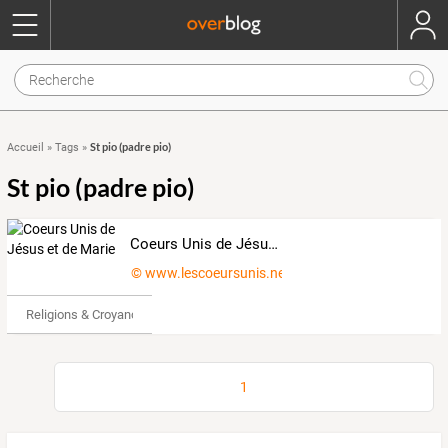
St pio (padre pio)
Accueil
»
Tags
»
St pio (padre pio)
Coeurs Unis de Jésus et de Marie
© www.lescoeursunis.net
Religions & Croyances
1