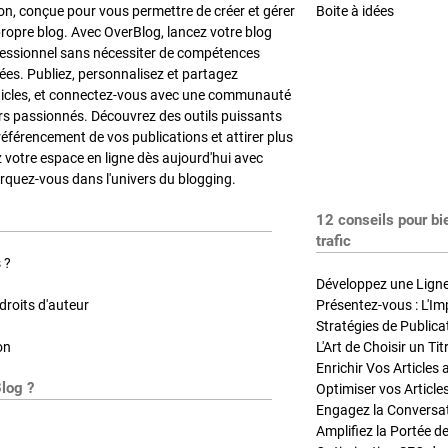
on, conçue pour vous permettre de créer et gérer
Boite à idées
propre blog. Avec OverBlog, lancez votre blog
fessionnel sans nécessiter de compétences
es. Publiez, personnalisez et partagez
ticles, et connectez-vous avec une communauté
rs passionnés. Découvrez des outils puissants
référencement de vos publications et attirer plus
z votre espace en ligne dès aujourd'hui avec
quez-vous dans l'univers du blogging.
12 conseils pour bi
trafic
 ?
Développez une Ligne 
roits d'auteur
Présentez-vous : L'Im
on
L'Art de Choisir un Ti
Blog ?
Optimiser vos Article
Engagez la Conversati
Amplifiez la Portée de