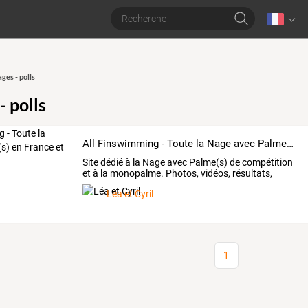
ges - polls
- polls
All Finswimming - Toute la Nage avec Palme(s) en France et dans le Monde
Site
dédié
à
la
Nage
avec
Palme(s)
de
compétition
et
à
la
monopalme.
Photos,
vidéos,
résultats,
matériel,
…
Léa et Cyril
1