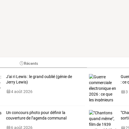
Récents
J'ai ri Lewis : le grand oublié (génie de
Guer
Jerry Lewis)
: ce
savo
4 août 2026
3
Un concours photo pour définir la
"Ch
couverture de l’agenda communal
sorti
Chri
6 août 2026
29