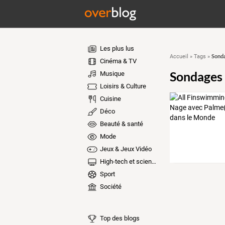
Les plus lus
Sonda
Accueil
»
Tags
»
Cinéma & TV
Sondages 
Musique
Loisirs & Culture
Cuisine
Déco
Beauté & santé
Mode
Jeux & Jeux Vidéo
High-tech et sciences
Sport
Société
Top des blogs