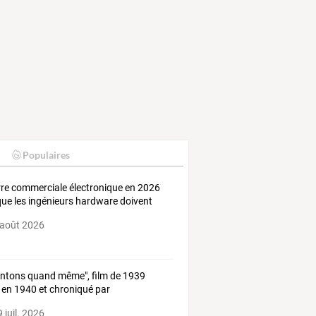
Populaires
re commerciale électronique en 2026
 que les ingénieurs hardware doivent
ir
 août 2026
antons
quand
même",
film
de
1939
en
1940
et
chroniqué
par
stophe
…
 juil. 2026