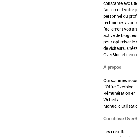
constante évoluti
facilement votre 
personnel ou pro
techniques avancé
facilement vos ar
active de blogueu
pour optimiser le 
de visiteurs. Crée
OverBlog et démar
A propos
Qui sommes nous
L'Offre Overblog
Rémunération en d
Webedia
Manuel d'Utilisati
Qui utilise Over
Les créatifs