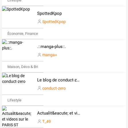
Lifestyle
SpottedKpop
SpottedKpop
Économie, Finance & Droit
.::manga-plus::.
manga+
Maison, Déco & Bricolage
Le blog de conduct-zero
conduct-zero
Lifestyle
Actualit&eacute; et videos sur le PARIS ST GERMAIN
T_49