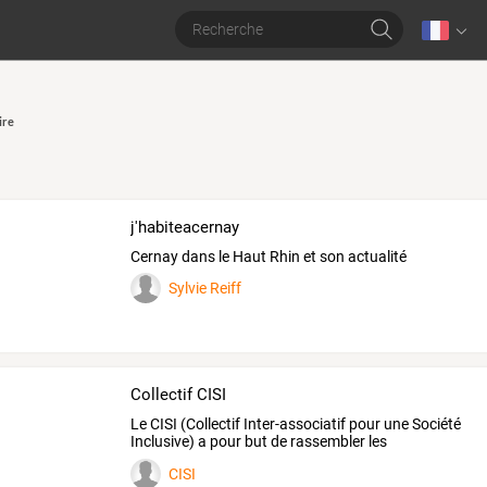
ire
j'habiteacernay
Cernay dans le Haut Rhin et son actualité
Sylvie Reiff
Collectif CISI
Le
CISI
(Collectif
Inter-associatif
pour
une
Société
Inclusive)
a
pour
but
de
rassembler
les
associations
…
CISI