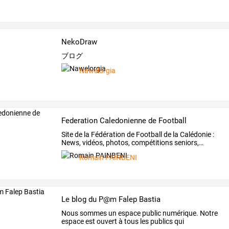
NekoDraw
ブログ
Nawelorgia
Federation Caledonienne de Football
Site
de
la
Fédération
de
Football
de
la
Calédonie
:
News,
vidéos,
photos,
compétitions
seniors,
…
Romain PAINBENI
Le blog du P@m Falep Bastia
Nous
sommes
un
espace
public
numérique.
Notre
espace
est
ouvert
à
tous
les
publics
qui