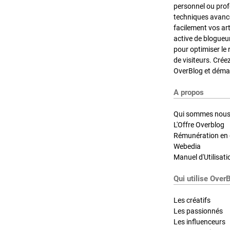
personnel ou pro
techniques avancé
facilement vos ar
active de blogueu
pour optimiser le 
de visiteurs. Crée
OverBlog et démar
A propos
Qui sommes nous
L'Offre Overblog
Rémunération en d
Webedia
Manuel d'Utilisati
Qui utilise Over
Les créatifs
Les passionnés
Les influenceurs