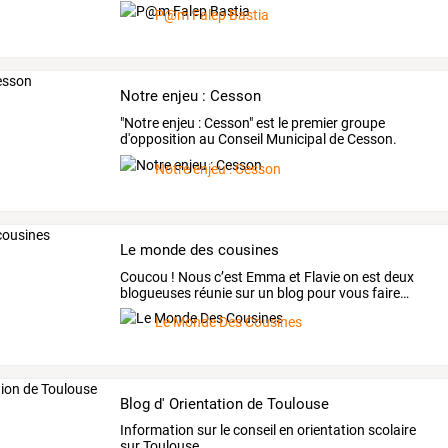
souhaitent
…
P@m Falep Bastia
Notre enjeu : Cesson
"Notre
enjeu
:
Cesson"
est
le
premier
groupe
d'opposition
au
Conseil
Municipal
de
Cesson.
Notre
…
Notre enjeu : Cesson
Le monde des cousines
Coucou
!
Nous
c’est
Emma
et
Flavie
on
est
deux
blogueuses
réunie
sur
un
blog
pour
vous
faire
…
Le Monde Des Cousines
Blog d' Orientation de Toulouse
Information sur le conseil en orientation scolaire
sur Toulouse