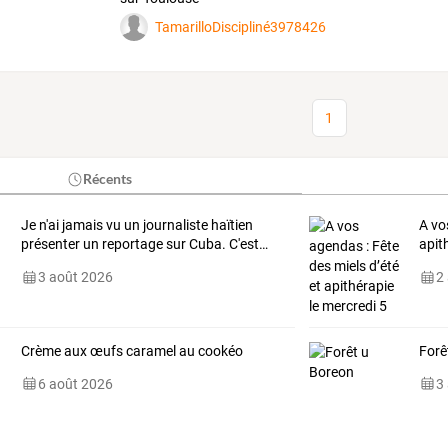
TamarilloDiscipliné3978426
1
Récents
Je
n'ai
jamais
vu
un
journaliste
haïtien
A vo
présenter
un
reportage
sur
Cuba.
C'est
…
apit
3 août 2026
2
Crème aux œufs caramel au cookéo
Forê
6 août 2026
3