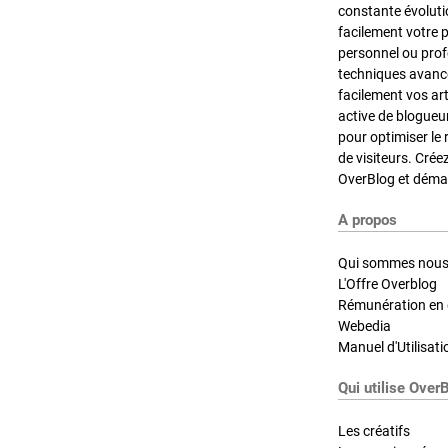
constante évoluti
facilement votre 
personnel ou pro
techniques avancé
facilement vos ar
active de blogueu
pour optimiser le 
de visiteurs. Crée
OverBlog et démar
A propos
Qui sommes nous
L'Offre Overblog
Rémunération en d
Webedia
Manuel d'Utilisati
Qui utilise Over
Les créatifs