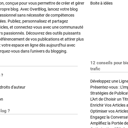
on, conçue pour vous permettre de créer et gérer
Boite à idées
propre blog. Avec OverBlog, lancez votre blog
fessionnel sans nécessiter de compétences
es. Publiez, personnalisez et partagez
ticles, et connectez-vous avec une communauté
rs passionnés. Découvrez des outils puissants
référencement de vos publications et attirer plus
z votre espace en ligne dès aujourd'hui avec
quez-vous dans l'univers du blogging.
12 conseils pour bi
trafic
 ?
Développez une Ligne 
roits d'auteur
Présentez-vous : L'Im
on
L'Art de Choisir un Ti
Blog ?
Optimiser vos Article
Engagez la Conversati
Amplifiez la Portée de