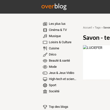
Les plus lus
Savon
Accueil
»
Tags
»
Cinéma & TV
Savon - t
Musique
Loisirs & Culture
Cuisine
Déco
Beauté & santé
Mode
Jeux & Jeux Vidéo
High-tech et sciences
Sport
Société
Top des blogs