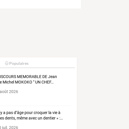
Populaires
ISCOURS
MEMORABLE
DE
Jean
e
Michel
MOKOKO
"
UN
CHEF
…
 août 2026
’y
a
pas
d’âge
pour
croquer
la
vie
à
nes
dents,
même
avec
un
dentier
»
:
…
 juil. 2026