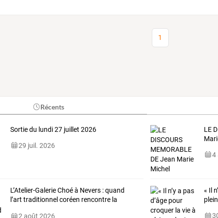
1
Récents
Sortie du lundi 27 juillet 2026
LE
D
Mari
29 juil. 2026
4
L’Atelier-Galerie
Choé
à
Nevers
:
quand
«
Il
n
l’art
traditionnel
coréen
rencontre
la
plei
douceur
de
…
30
2 août 2026