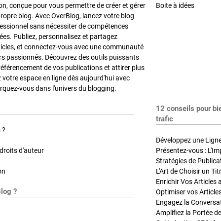
on, conçue pour vous permettre de créer et gérer
Boite à idées
propre blog. Avec OverBlog, lancez votre blog
fessionnel sans nécessiter de compétences
es. Publiez, personnalisez et partagez
ticles, et connectez-vous avec une communauté
rs passionnés. Découvrez des outils puissants
référencement de vos publications et attirer plus
z votre espace en ligne dès aujourd'hui avec
quez-vous dans l'univers du blogging.
12 conseils pour bi
trafic
 ?
Développez une Ligne 
roits d'auteur
Présentez-vous : L'Im
on
L'Art de Choisir un Ti
Blog ?
Optimiser vos Article
Engagez la Conversati
Amplifiez la Portée de