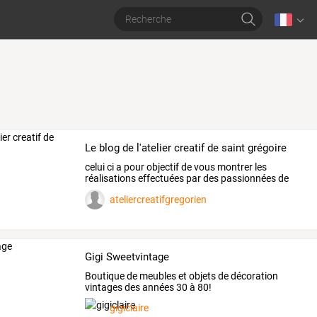
Le blog de l'atelier creatif de saint grégoire
celui
ci
a
pour
objectif
de
vous
montrer
les
réalisations
effectuées
par
des
passionnées
de
loisirs
…
ateliercreatifgregorien
Gigi Sweetvintage
Boutique de meubles et objets de décoration
vintages des années 30 à 80!
gigiclaire