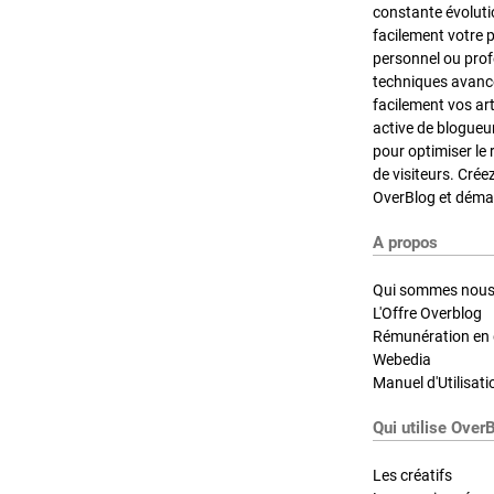
constante évoluti
facilement votre 
personnel ou pro
techniques avancé
facilement vos ar
active de blogueu
pour optimiser le 
de visiteurs. Crée
OverBlog et démar
A propos
Qui sommes nous
L'Offre Overblog
Rémunération en d
Webedia
Manuel d'Utilisati
Qui utilise Over
Les créatifs