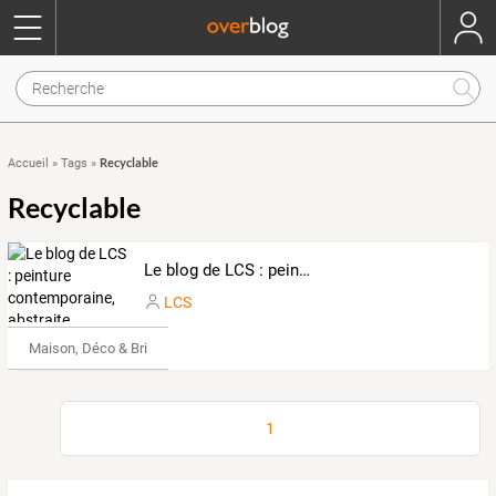
Recyclable
Accueil
»
Tags
»
Recyclable
Le blog de LCS : peinture contemporaine, abstraite, acrylique... Et quelques mots.
LCS
Maison, Déco & Bricolage
1