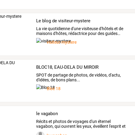
Le blog de visiteur-mystere
La
vie
quotidienne
d'une
visiteuse
d'hôtels
et
de
maisons
d'hôtes,
rédactrice
pour
des
guides
…
visiteur-mystere
BLOC18, EAU-DELA DU MIROIR
SPOT de partage de photos, de vidéos, d'actu,
d'idées, de bons plans...
Bloc 18
le vagabon
Récits
et
photos
de
voyages
d'un
éternel
vagabon,
qui
ouvrent
les
yeux,
éveillent
l'esprit
et
font
du
bien
à
…