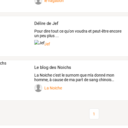
le vagabon
Délire de Jef
Pour dire tout ce qu'on voudra et peut-être encore
un peu plus ...
Jef
Le blog des Noichs
La
Noiche
c'est
le
surnom
que
m'a
donné
mon
homme,
à
cause
de
ma
part
de
sang
chinois
…
La Noiche
1