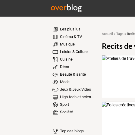
Les plus lus
Recit
Accueil
»
Tags
»
Cinéma & TV
Recits de
Musique
Loisirs & Culture
Cuisine
Déco
Beauté & santé
Mode
Jeux & Jeux Vidéo
High-tech et sciences
Sport
Société
Top des blogs