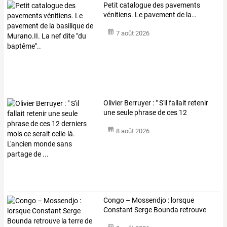
Petit
catalogue
des
pavements
vénitiens.
Le
pavement
de
la
…
7 août 2026
Olivier
Berruyer
:
"
S'il
fallait
retenir
une
seule
phrase
de
ces
12
derniers
…
8 août 2026
Congo
–
Mossendjo
:
lorsque
Constant
Serge
Bounda
retrouve
la
…