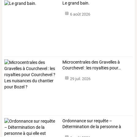
Le grand bain.
6 août 2026
Microcentrales
des
Gravelles
à
Courchevel
:
les
royalties
pour
…
29 juil. 2026
Ordonnance
sur
requête
–
Détermination
de
la
personne
à
qui
…