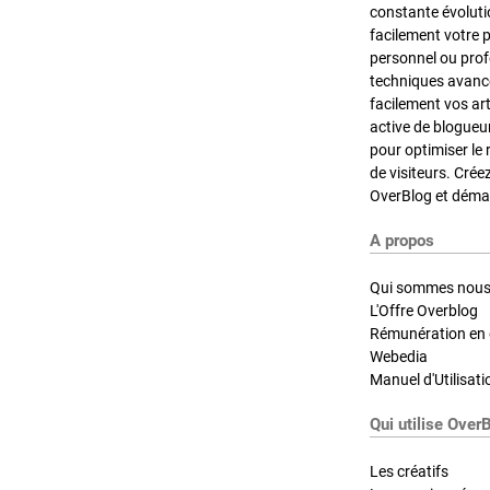
constante évoluti
facilement votre 
personnel ou pro
techniques avancé
facilement vos ar
active de blogueu
pour optimiser le 
de visiteurs. Crée
OverBlog et démar
A propos
Qui sommes nous
L'Offre Overblog
Rémunération en d
Webedia
Manuel d'Utilisati
Qui utilise Over
Les créatifs