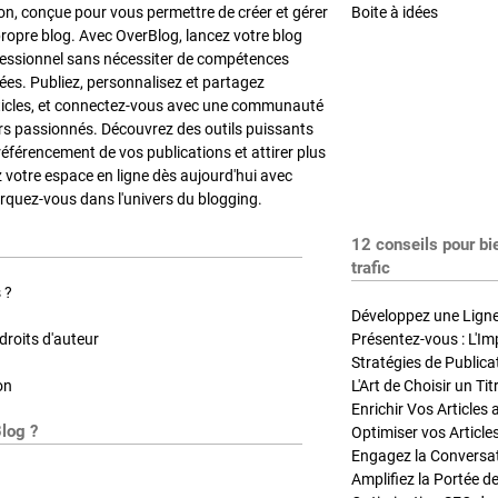
on, conçue pour vous permettre de créer et gérer
Boite à idées
propre blog. Avec OverBlog, lancez votre blog
fessionnel sans nécessiter de compétences
es. Publiez, personnalisez et partagez
ticles, et connectez-vous avec une communauté
rs passionnés. Découvrez des outils puissants
référencement de vos publications et attirer plus
z votre espace en ligne dès aujourd'hui avec
quez-vous dans l'univers du blogging.
12 conseils pour bi
trafic
 ?
Développez une Ligne 
roits d'auteur
Présentez-vous : L'Im
on
L'Art de Choisir un Ti
Blog ?
Optimiser vos Article
Engagez la Conversati
Amplifiez la Portée de