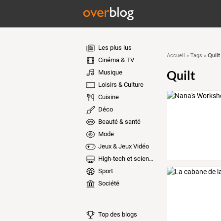
Les plus lus
Quilt
Accueil
»
Tags
»
Cinéma & TV
Quilt
Musique
Loisirs & Culture
Cuisine
Déco
Beauté & santé
Mode
Jeux & Jeux Vidéo
High-tech et sciences
Sport
Société
Top des blogs